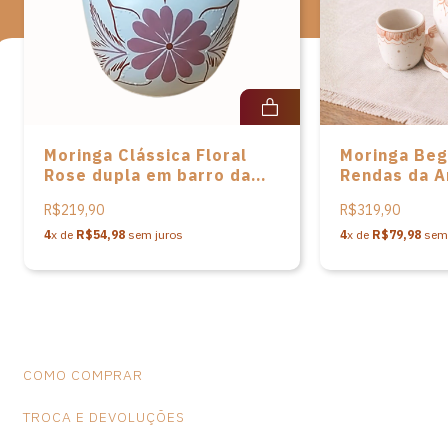
Ao adquirir esta peça, você ajuda a valorizar o artesanato e
a cultura brasileira.
*Observação: Produtos artesanais podem apresentar alterações
de dimensões e variações de cores, o que não caracteriza falhas
na peça.
Moringa Clássica Floral
Moringa Beg
Rose dupla em barro da
Rendas da Ar
Associação dos
Xavier - 3 p
R$219,90
R$319,90
Lavradores e Artesãos de
Campo Alegre
4
x de
R$54,98
sem juros
4
x de
R$79,98
sem 
COMO COMPRAR
TROCA E DEVOLUÇÕES