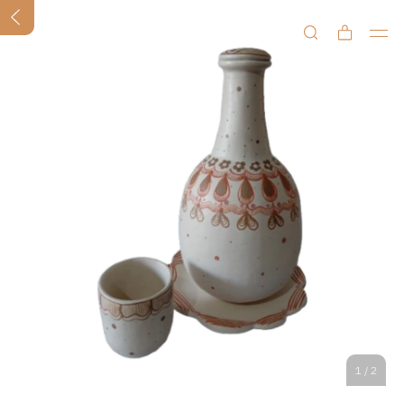
1
/
2