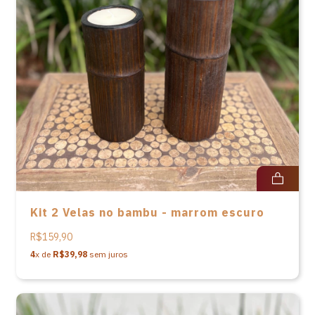
Kit 2 Velas no bambu - marrom escuro
R$159,90
4
x de
R$39,98
sem juros