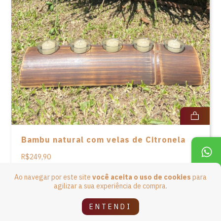
Bambu natural com velas de Citronela
R$249,90
4
x de
R$62,48
sem juros
Ao navegar por este site
você aceita o uso de cookies
para
agilizar a sua experiência de compra.
ENTENDI