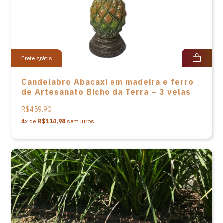
Frete grátis
Candelabro Abacaxi em madeira e ferro
de Artesanato Bicho da Terra – 3 velas
R$459,90
4
x de
R$114,98
sem juros