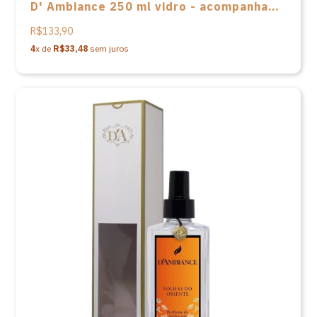
D' Ambiance 250 ml vidro - acompanha
varetas em fibra e caixa
R$133,90
4
x de
R$33,48
sem juros