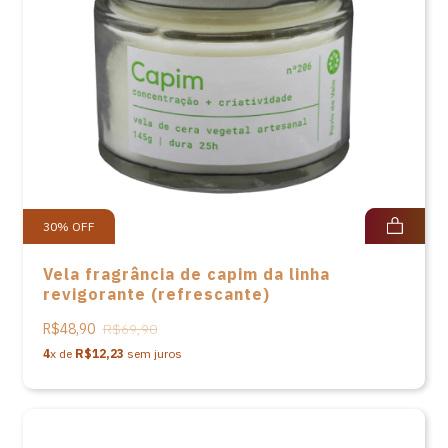
30
%
OFF
Vela fragrância de capim da linha
revigorante (refrescante)
R$48,90
R$69,90
4
x de
R$12,23
sem juros