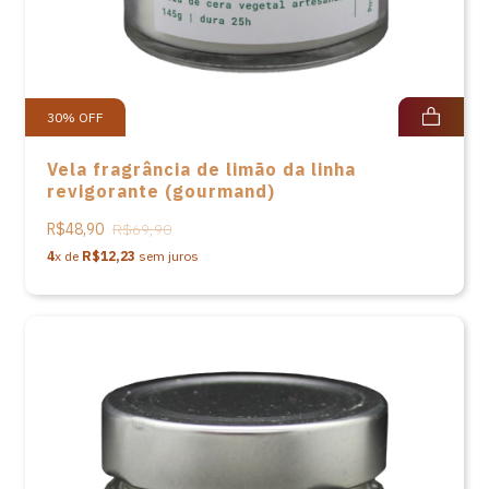
30
%
OFF
Vela fragrância de limão da linha
revigorante (gourmand)
R$48,90
R$69,90
4
x de
R$12,23
sem juros