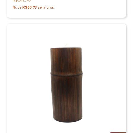
R$242,90
4
x de
R$60,73
sem juros