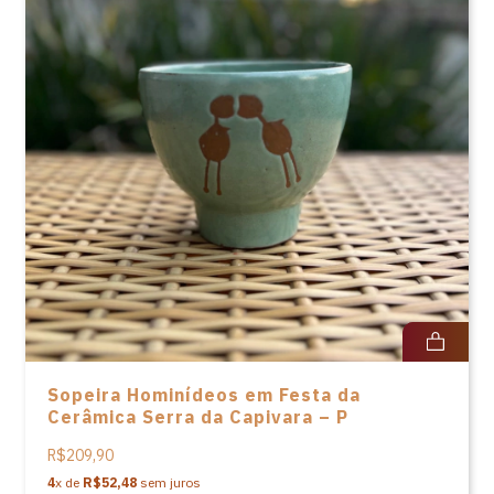
Sopeira Hominídeos em Festa da
Cerâmica Serra da Capivara – P
R$209,90
4
x de
R$52,48
sem juros