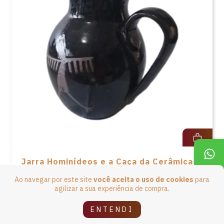
Jarra Hominídeos e a Caça da Cerâmica
Serra da Capivara - 700ml - M
Ao navegar por este site
você aceita o uso de cookies
para
agilizar a sua experiência de compra.
R$189,90
4
x de
R$47,48
sem juros
ENTENDI