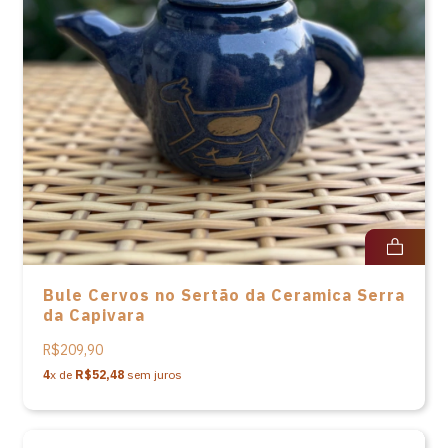
Bule Cervos no Sertão da Ceramica Serra
da Capivara
R$209,90
4
x de
R$52,48
sem juros