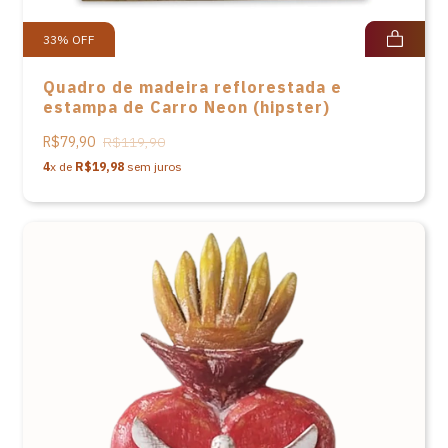
33
%
OFF
Quadro de madeira reflorestada e
estampa de Carro Neon (hipster)
R$79,90
R$119,90
4
x de
R$19,98
sem juros