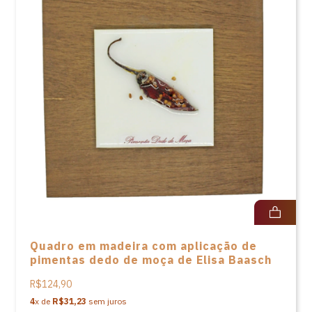
Quadro em madeira com aplicação de
pimentas dedo de moça de Elisa Baasch
R$124,90
4
x de
R$31,23
sem juros