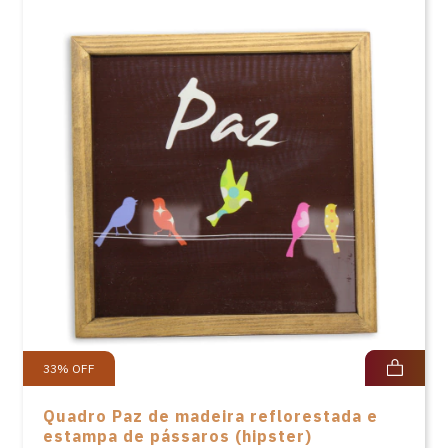
33
%
OFF
Quadro Paz de madeira reflorestada e
estampa de pássaros (hipster)