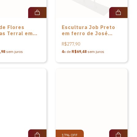
de Flores
Escultura Job Preto
as Terral em
em ferro de José
 - P - 29cm
Roberto dos Santos
R$277,90
,98
sem juros
4
x de
R$69,48
sem juros
17
%
OFF