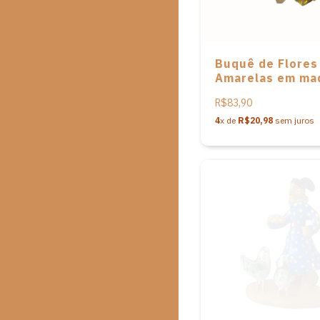
Buquê de Flores
Amarelas em ma
- P - 29cm
R$83,90
4
x de
R$20,98
sem juros