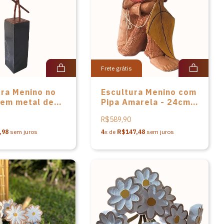
Frete grátis
ura Menino no
Escultura Menino com
 em metal de
Pipa Amarela - 24cm -
a Barros
João Paulo Mota
R$589,90
,98
sem juros
4
x de
R$147,48
sem juros