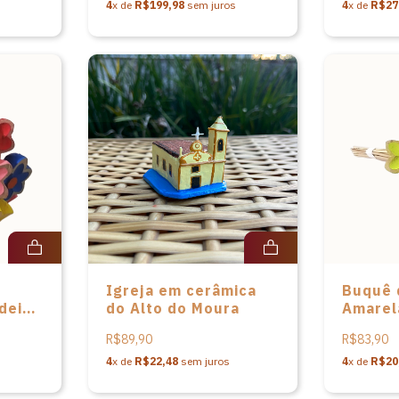
4
x de
R$199,98
sem juros
4
x de
R$27
Igreja em cerâmica
Buquê 
deira
do Alto do Moura
Amarel
Fluore
R$89,90
R$83,90
madeira
4
x de
R$22,48
sem juros
4
x de
R$20