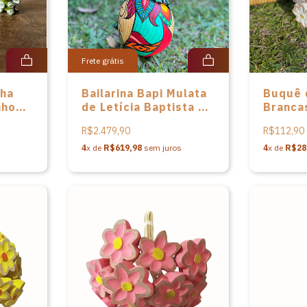
Frete grátis
nha
Bailarina Bapi Mulata
Buquê 
nhos
de Letícia Baptista –
Branca
Alto
33cm
M - 40
R$2.479,90
R$112,90
4
x de
R$619,98
sem juros
4
x de
R$28