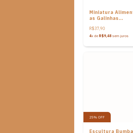
Miniatura Alime
as Galinhas
Placidamente e
R$37,90
cerâmica do Alt
Moura
4
x de
R$9,48
sem juros
25
%
OFF
Escultura Bumb