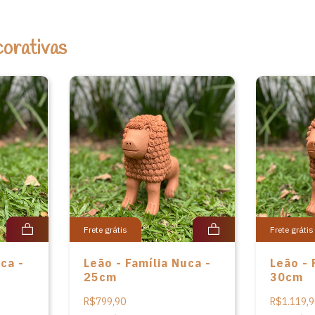
orativas
Frete grátis
Frete grátis
ca -
Leão - Família Nuca -
Leão - 
25cm
30cm
R$799,90
R$1.119,9