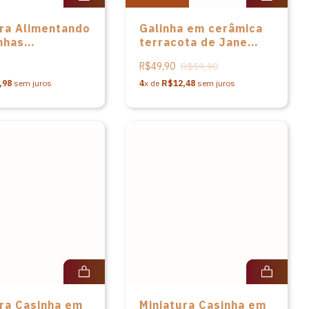
ura Alimentando
Galinha em cerâmica
nhas
terracota de Jane
camente em
Maria
R$49,90
R$59,90
ca do Alto do
,98
sem juros
4
x de
R$12,48
sem juros
ura Casinha em
Miniatura Casinha em