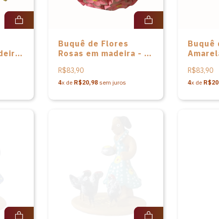
Buquê de Flores
Buquê 
deira
Rosas em madeira - P
Amarel
- 29cm
madeira
R$83,90
R$83,90
4
x de
R$20,98
sem juros
4
x de
R$20