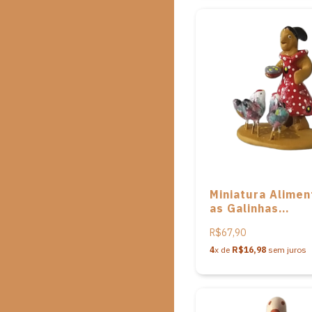
Miniatura Alime
as Galinhas
Placidamente e
R$67,90
cerâmica do Alt
Moura
4
x de
R$16,98
sem juros