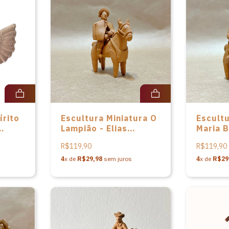
írito
Escultura Miniatura O
Escultu
Lampião - Elias
Maria B
Vitalino
Vitalin
R$119,90
R$119,90
4
x de
R$29,98
sem juros
4
x de
R$29