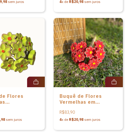
9,98
sem juros
4
x de
R$20,98
sem juros
de Flores
Buquê de Flores
as
Vermelhas em
scente em
madeira - P - 29cm
R$83,90
 - P - 29cm
,98
sem juros
4
x de
R$20,98
sem juros