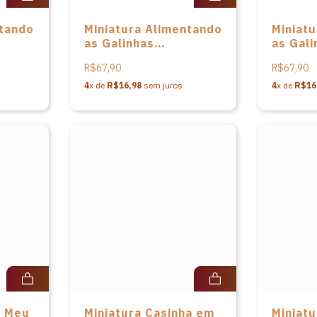
ntando
Miniatura Alimentando
Miniat
as Galinhas
as Gali
m
Serenamente em
Pacifi
R$67,90
R$67,90
o do
cerâmica do Alto do
cerâmi
Moura
Moura
4
x de
R$16,98
sem juros
4
x de
R$16
a Meu
Miniatura Casinha em
Miniat