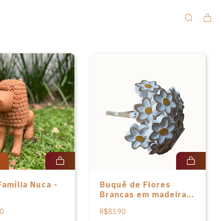
Família Nuca -
Buquê de Flores
Brancas em madeira -
P - 29cm
0
R$83,90