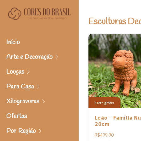
Esculturas Dec
Início
Arte e Decoração
Louças
Para Casa
Xilogravuras
Frete grátis
Ofertas
Leão - Família Nu
20cm
Por Região
R$499,90