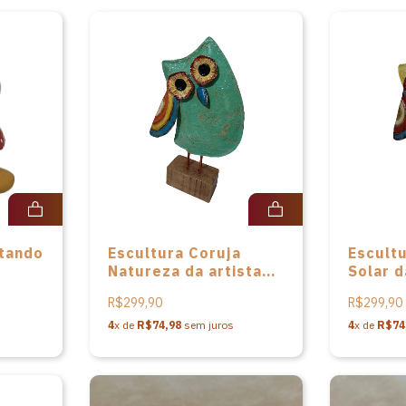
ntando
Escultura Coruja
Escult
Natureza da artista
Solar d
m
Patricia Barros
Patrici
R$299,90
R$299,90
o do
4
x de
R$74,98
sem juros
4
x de
R$74