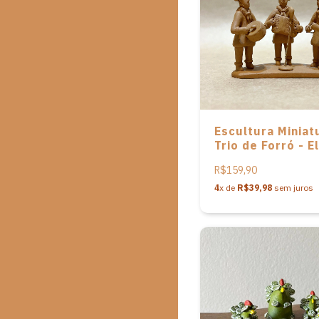
Escultura Miniat
Trio de Forró - E
Vitalino
R$159,90
4
x de
R$39,98
sem juros