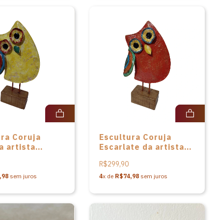
ura Coruja
Escultura Coruja
a artista
Escarlate da artista
a Barros
Patricia Barros
R$299,90
,98
sem juros
4
x de
R$74,98
sem juros