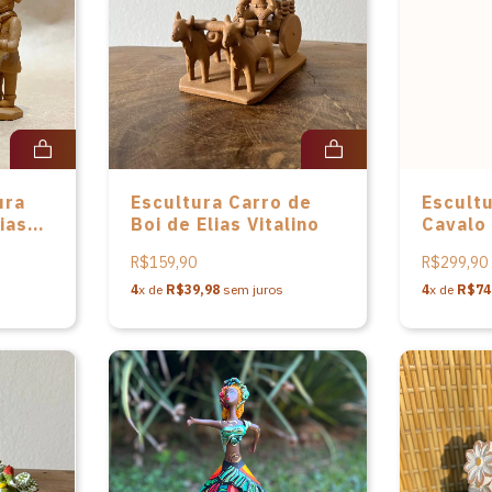
ura
Escultura Carro de
Escult
lias
Boi de Elias Vitalino
Cavalo
Patríci
R$159,90
R$299,90
4
x de
R$39,98
sem juros
4
x de
R$74