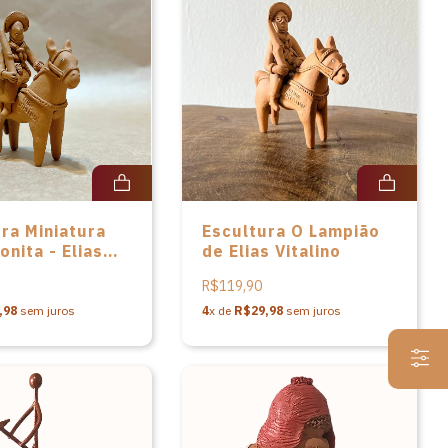
ra Miniatura
Escultura O Lampião
onita - Elias
de Elias Vitalino
o
R$119,90
,98
sem juros
4
x de
R$29,98
sem juros