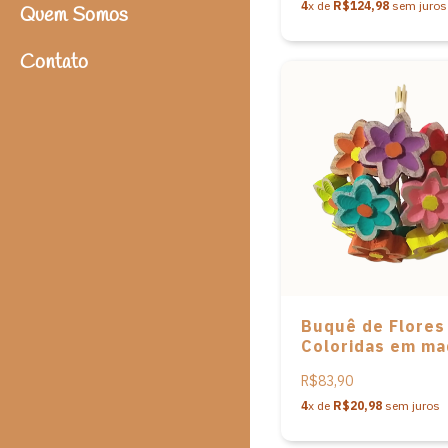
4
x de
R$124,98
sem juros
Quem Somos
Contato
Buquê de Flores
Coloridas em ma
- P - 29cm
R$83,90
4
x de
R$20,98
sem juros