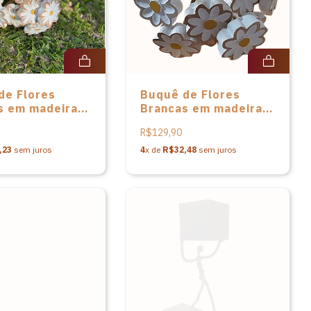
de Flores
Buquê de Flores
s em madeira –
Brancas em madeira –
cm
G - 55cm
R$129,90
,23
sem juros
4
x de
R$32,48
sem juros