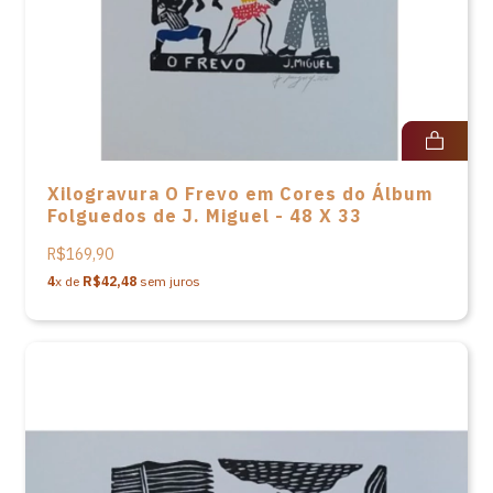
Xilogravura O Frevo em Cores do Álbum
Folguedos de J. Miguel - 48 X 33
R$169,90
4
x de
R$42,48
sem juros