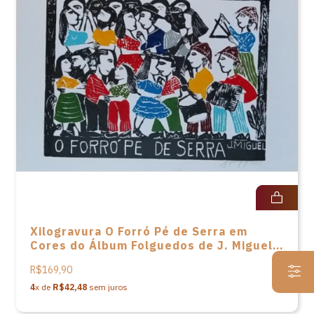
Xilogravura O Forró Pé de Serra em
Cores do Álbum Folguedos de J. Miguel -
33x48
R$169,90
4
x de
R$42,48
sem juros