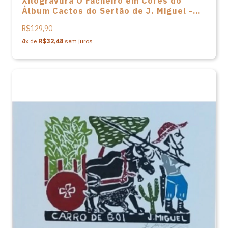
Xilogravura O Facheiro em Cores do
Álbum Cactos do Sertão de J. Miguel -
33x24
R$129,90
4
x de
R$32,48
sem juros