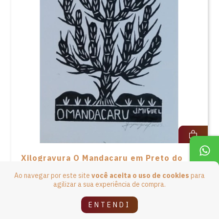
Xilogravura O Mandacaru em Preto do
Álbum Cactos do Sertão de J. Miguel -
Ao navegar por este site
você aceita o uso de cookies
para
33X24
agilizar a sua experiência de compra.
R$129,90
4
x de
R$32,48
sem juros
ENTENDI