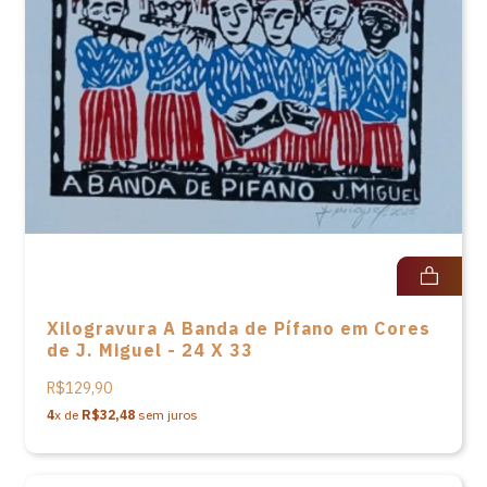
Xilogravura A Banda de Pífano em Cores
de J. Miguel - 24 X 33
R$129,90
4
x de
R$32,48
sem juros