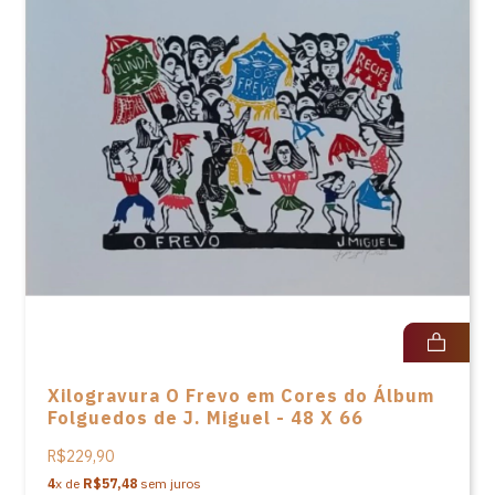
Xilogravura O Frevo em Cores do Álbum
Folguedos de J. Miguel - 48 X 66
R$229,90
4
x de
R$57,48
sem juros