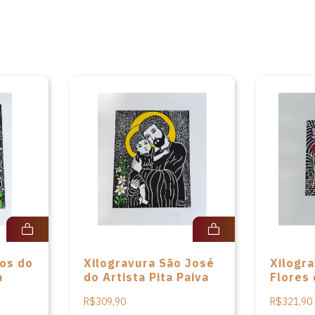
tos do
Xilogravura São José
Xilogr
a
do Artista Pita Paiva
Flores 
Paiva
R$309,90
R$321,90