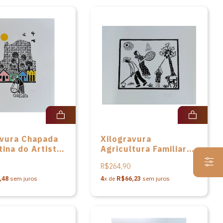
avura Chapada
Xilogravura
ina do Artista
Agricultura Familiar
iva
do Artista Pita Paiva
R$264,90
,48
sem juros
4
x de
R$66,23
sem juros