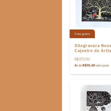
Frete grátis
Xilogravura Nos
Cajueiro do Arti
Pita Paiva
R$373,90
4
x de
R$93,48
sem juros