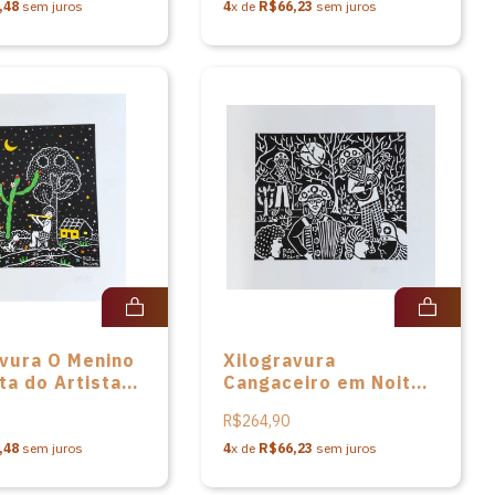
,48
sem juros
4
x de
R$66,23
sem juros
avura O Menino
Xilogravura
ta do Artista
Cangaceiro em Noite
iva
de Lua do Artista Pita
R$264,90
Paiva
,48
sem juros
4
x de
R$66,23
sem juros