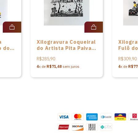
a
Xilogravura Coqueiral
Xilogra
o do
do Artista Pita Paiva -
Fulô do
a
56 x 44
Paiva
R$285,90
R$309,90
4
x de
R$71,48
sem juros
4
x de
R$77