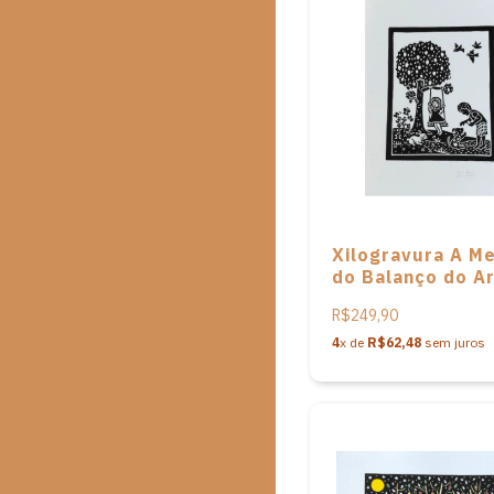
Xilogravura A M
do Balanço do Ar
Pita Paiva
R$249,90
4
x de
R$62,48
sem juros