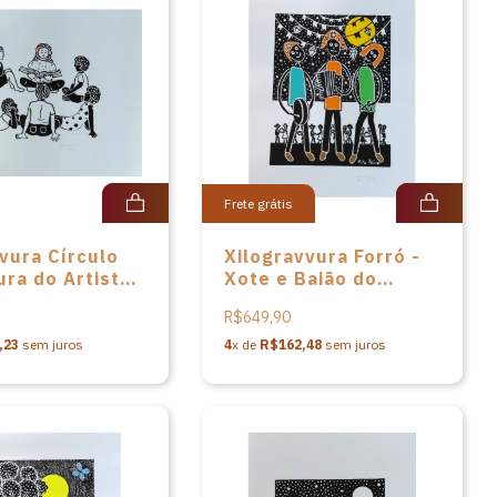
Frete grátis
vura Círculo
Xilogravvura Forró -
ura do Artista
Xote e Baião do
iva
Artista Pita Paiva
R$649,90
,23
sem juros
4
x de
R$162,48
sem juros