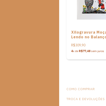
Xilogravura Moç
Lendo no Balanç
Artista Pita Paiv
R$309,90
4
x de
R$77,48
sem juros
COMO COMPRAR
TROCA E DEVOLUÇÕES