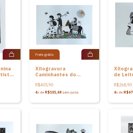
Frete grátis
enina
Xilogravura
Xilogra
tista
Caminhantes do
de Leit
Artista Pita Paiva
Pita Pa
R$405,90
R$268,90
4
x de
R$101,48
sem juros
4
x de
R$67