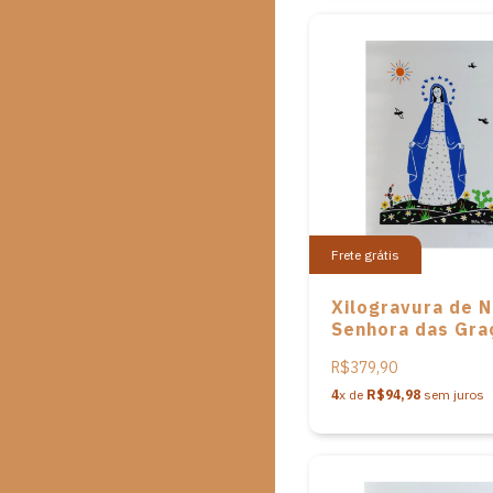
Frete grátis
Xilogravura de 
Senhora das Gra
do Artista Pita P
R$379,90
4
x de
R$94,98
sem juros