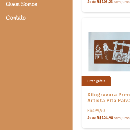
4
x de
R$103,23
sem juros
Quem Somos
Contato
Frete grátis
Xilogravura Pre
Artista Pita Paiv
R$499,90
4
x de
R$124,98
sem juros