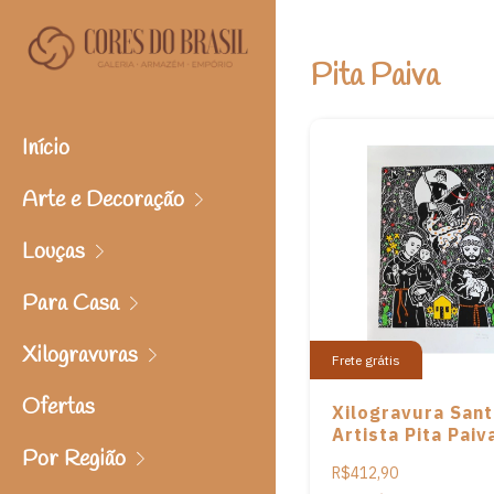
Pita Paiva
Início
Arte e Decoração
Louças
Para Casa
Xilogravuras
Frete grátis
Ofertas
Xilogravura San
Artista Pita Paiv
Por Região
R$412,90