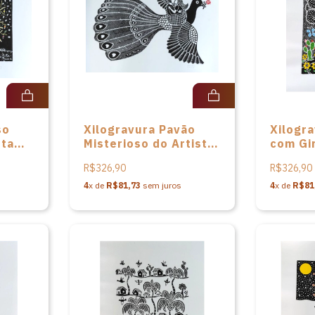
so
Xilogravura Pavão
Xilogr
sta
Misterioso do Artista
com Gi
Pita Paiva
Artista
R$326,90
R$326,90
4
x de
R$81,73
sem juros
4
x de
R$81