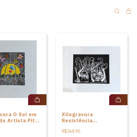
avura O Sol em
Xilogravura
do Artista Pita
Resistência
Camponesa do Artista
R$264,90
Pita Paiva