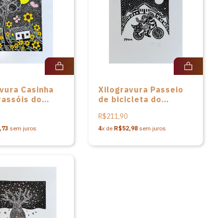
avura Casinha
Xilogravura Passeio
rassóis do
de bicicleta do
 Pita Paiva
Artista Pita Paiva
R$211,90
,73
sem juros
4
x de
R$52,98
sem juros