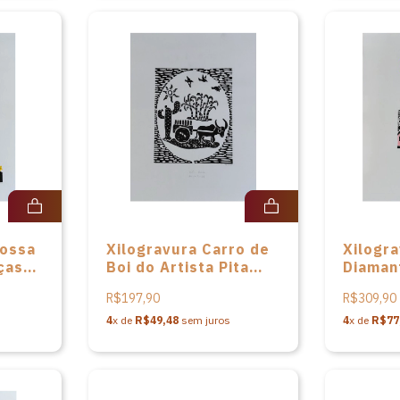
Nossa
Xilogravura Carro de
Xilogr
ças
Boi do Artista Pita
Diamant
aiva
Paiva
Pita Pa
R$197,90
R$309,90
4
x de
R$49,48
sem juros
4
x de
R$77