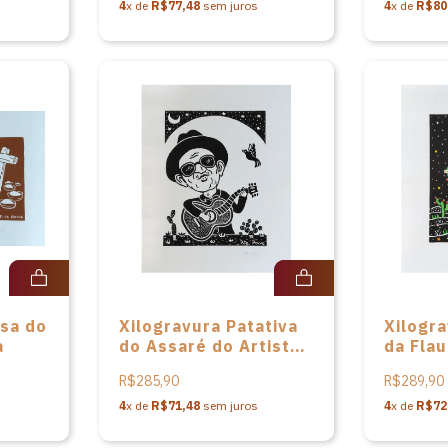
4
x de
R$77,48
sem juros
4
x de
R$80
nsa do
Xilogravura Patativa
Xilogr
a
do Assaré do Artista
da Flau
Pita Paiva
Pita Pa
R$285,90
R$289,90
4
x de
R$71,48
sem juros
4
x de
R$72