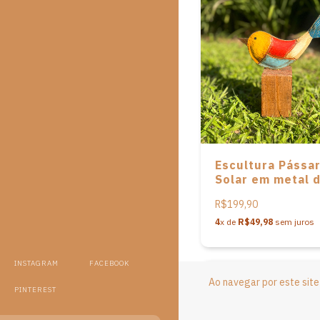
Escultura Pássa
Solar em metal 
Patrícia Barros
R$199,90
4
x de
R$49,98
sem juros
INSTAGRAM
FACEBOOK
Ao navegar por este sit
PINTEREST