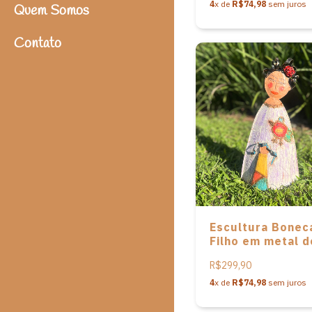
4
x de
R$74,98
sem juros
Quem Somos
Contato
Escultura Bonec
Filho em metal d
Patrícia Barros
R$299,90
4
x de
R$74,98
sem juros