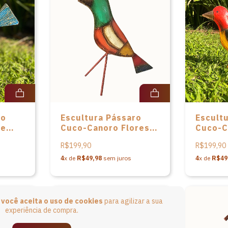
ro
Escultura Pássaro
Escult
de
Cuco-Canoro Floresta
Cuco-C
em metal de Patrícia
em meta
R$199,90
R$199,90
Barros
Barros
4
x de
R$49,98
sem juros
4
x de
R$49
e
você aceita o uso de cookies
para agilizar a sua
experiência de compra.