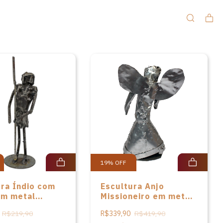
19
%
OFF
ura Índio com
Escultura Anjo
em metal
Missioneiro em metal
ecido de
de Artesanato das
R$219,90
R$339,90
R$419,90
nato das
Missões