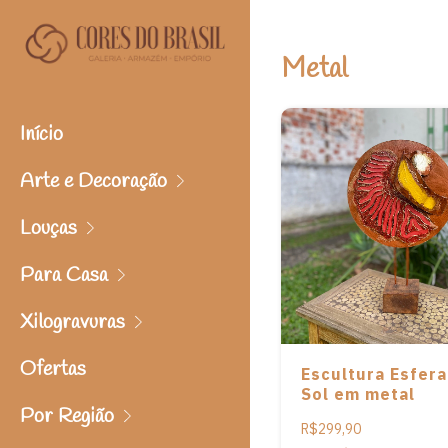
Metal
Início
Arte e Decoração
Louças
Para Casa
Xilogravuras
Ofertas
Escultura Esfera
Sol em metal
Por Região
R$299,90