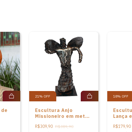
21
%
OFF
18
%
OFF
 de
Escultura Anjo
Escult
Missioneiro em metal
Lança 
envelhecido de
envelh
R$309,90
R$389,90
R$179,90
Artesanato das
Artesa