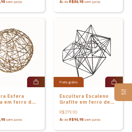
s
,98
sem juros
4
x de
R$84,98
sem juros
Frete grátis
ra Esfera
Escultura Escaleno
a em ferro de
Grafite em ferro de
oberto dos
José Roberto dos
R$379,90
Santos
,98
sem juros
4
x de
R$94,98
sem juros