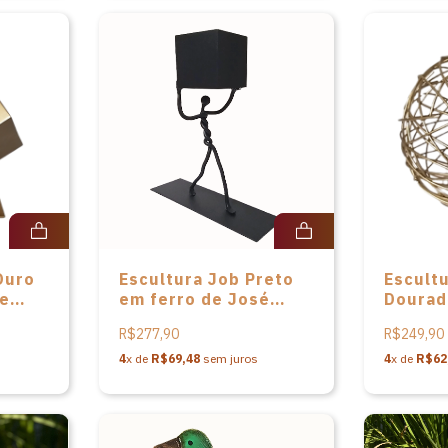
Ouro
Escultura Job Preto
Escultu
de
em ferro de José
Dourad
s
Roberto dos Santos
José R
R$277,90
R$249,90
Santos
4
x de
R$69,48
sem juros
4
x de
R$62