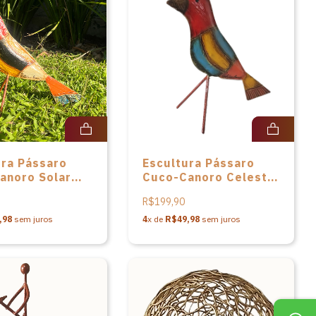
ura Pássaro
Escultura Pássaro
anoro Solar
Cuco-Canoro Celeste
l de Patrícia
em metal de Patrícia
R$199,90
Barros
,98
sem juros
4
x de
R$49,98
sem juros