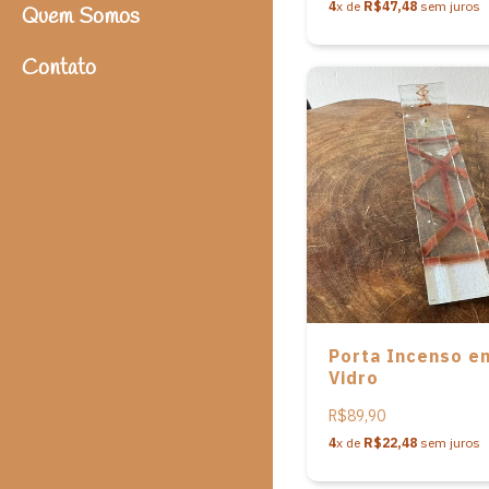
4
x de
R$47,48
sem juros
Quem Somos
Contato
Porta Incenso e
Vidro
R$89,90
4
x de
R$22,48
sem juros