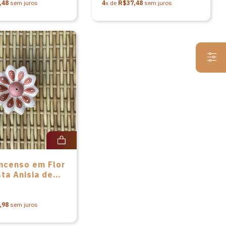
,48
sem juros
4
x de
R$37,48
sem juros
Incenso em Flor
sta Anisia de
,98
sem juros