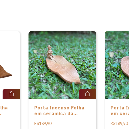
lha
Porta Incenso Folha
Porta 
em ceramica da
em cer
Matos
artista Cláudia Matos
artista
R$189,90
R$189,90