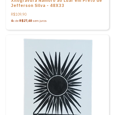
Xilogravura Namoro ao Luar em Preto de
Jefferson Silva - 48X33
R$109,90
4
x de
R$27,48
sem juros