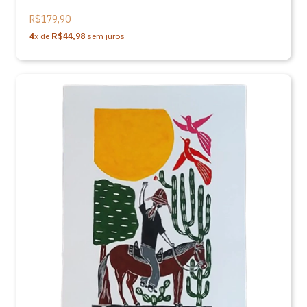
R$179,90
4
x de
R$44,98
sem juros