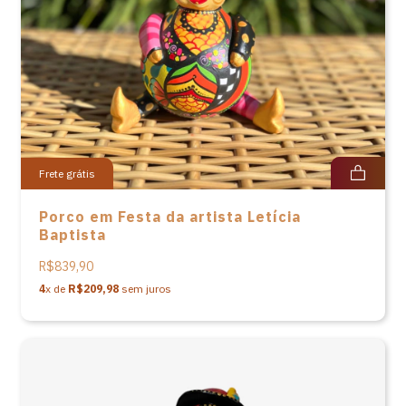
Frete grátis
Porco em Festa da artista Letícia
Baptista
R$839,90
4
x de
R$209,98
sem juros