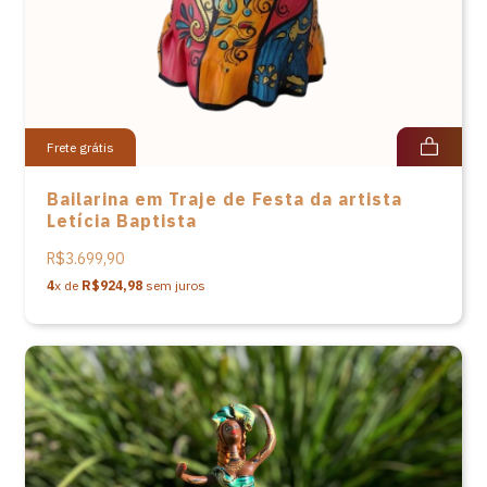
Frete grátis
Bailarina em Traje de Festa da artista
Letícia Baptista
R$3.699,90
4
x de
R$924,98
sem juros