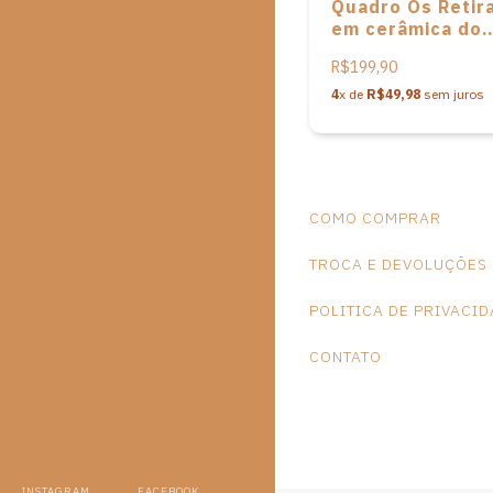
Quadro Os Retir
em cerâmica do
Mestre Luiz Antô
R$199,90
4
x de
R$49,98
sem juros
COMO COMPRAR
TROCA E DEVOLUÇÕES
POLITICA DE PRIVACI
CONTATO
INSTAGRAM
FACEBOOK