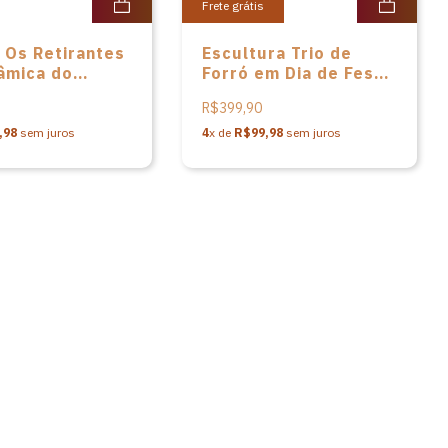
Frete grátis
 Os Retirantes
Escultura Trio de
âmica do
Forró em Dia de Festa
 Luiz Antônio
em cerâmica do
R$399,90
Mestre Luiz Antônio
,98
sem juros
4
x de
R$99,98
sem juros