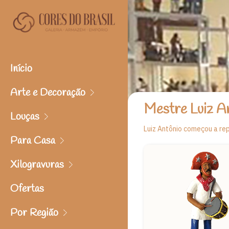
Início
Arte e Decoração
Mestre Luiz A
Louças
Luiz Antônio começou a rep
Para Casa
Xilogravuras
Ofertas
Por Região