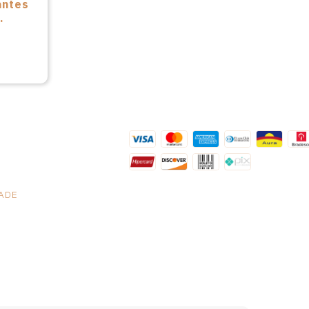
antes
nio
DADE