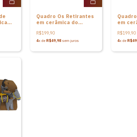
de
Quadro Os Retirantes
Quadro
ica
em cerâmica do
em cer
Mestre Luiz Antônio
Mestre
R$199,90
R$199,90
4
x de
R$49,98
sem juros
4
x de
R$49