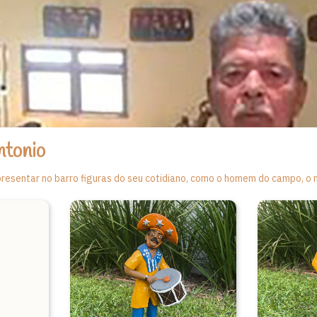
ntonio
resentar no barro figuras do seu cotidiano, como o homem do campo, o 