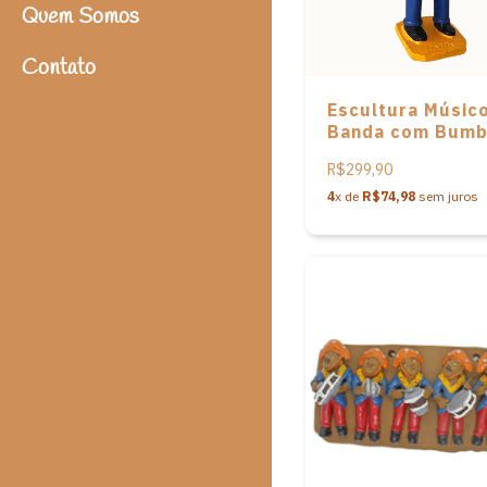
Quem Somos
Contato
Escultura Músic
Banda com Bum
cerâmica do Mes
R$299,90
Luiz Antônio
4
x de
R$74,98
sem juros