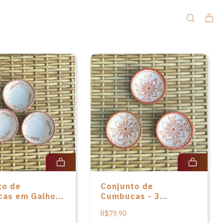
to de
Conjunto de
as em Galho -
Cumbucas - 3
ades
unidades
R$79,90