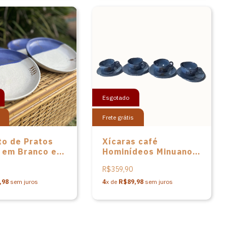
Esgotado
Frete grátis
to de Pratos
Xícaras café
 em Branco e
Hominídeos Minuano
Serra da
em cerâmica do
R$359,90
a - 4un
Grupo Cerâmica
Artesanal Serra da
,98
sem juros
4
x de
R$89,98
sem juros
Capivara – 04 un