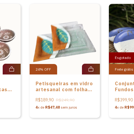
Esgotado
24
%
OFF
Frete grátis
Petisqueiras em vidro
Conjun
cas
artesanal com folhas
Fundos
esmaltadas –
Azul - 
R$189,90
R$249,90
R$399,90
conjunto 2 peças
Capivar
4
x de
R$47,48
sem juros
4
x de
R$99
ueiro