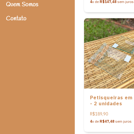
4
x de
R$147,48
sem juros
Quem Somos
Contato
Petisqueiras em 
- 2 unidades
R$189,90
4
x de
R$47,48
sem juros