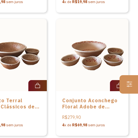
,98
sem juros
4
x de
R$19,98
sem juros
o Terral
Conjunto Aconchego
 Clássicos de
Floral Adobe de
iras redondas
saladeiras redondas
R$279,90
âmica de Anísia
em cerâmica de Anísia
sa
de Sousa
,98
sem juros
4
x de
R$69,98
sem juros