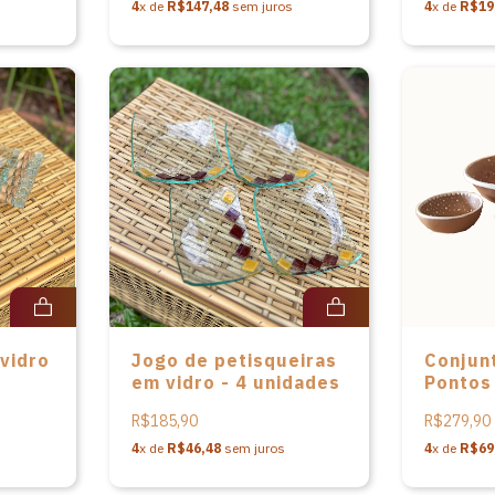
4
x de
R$147,48
sem juros
4
x de
R$19
vidro
Jogo de petisqueiras
Conjunt
em vidro - 4 unidades
Pontos
salade
R$185,90
R$279,90
em cer
de Sou
4
x de
R$46,48
sem juros
4
x de
R$69