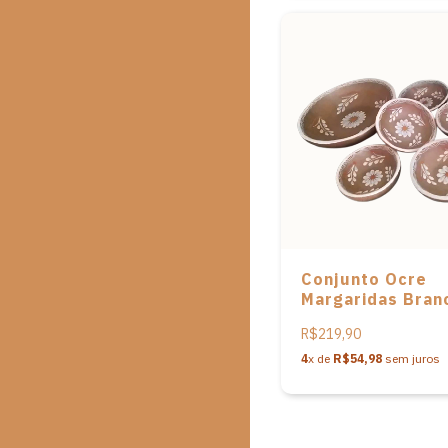
Conjunto Ocre
Margaridas Bran
de saladeiras
R$219,90
redondas em
cerâmica da
4
x de
R$54,98
sem juros
Associação de
Artesãos de Coq
Campo