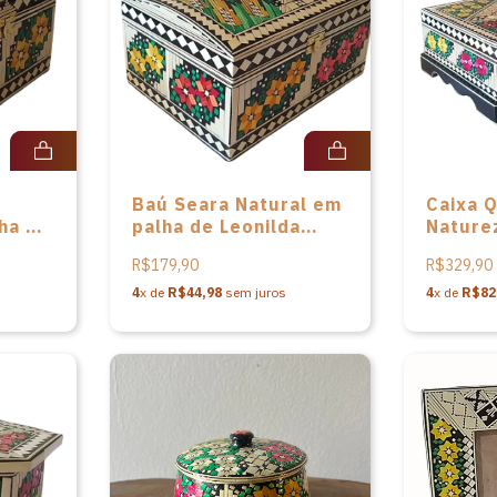
Baú Seara Natural em
Caixa 
ha de
palha de Leonilda
Nature
itch
Stoikovitch
palha d
R$179,90
R$329,90
Stoikov
4
x de
R$44,98
sem juros
4
x de
R$82