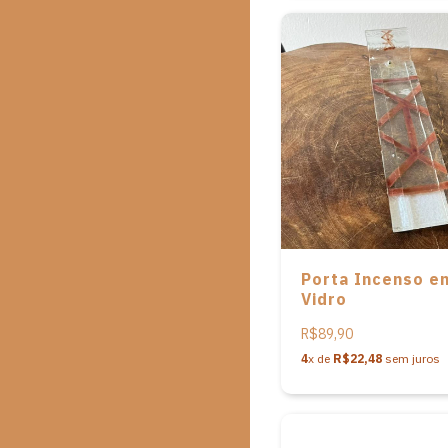
Porta Incenso e
Vidro
R$89,90
4
x de
R$22,48
sem juros