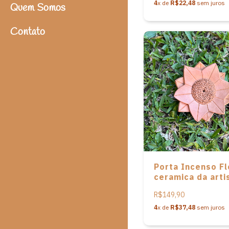
4
x de
R$22,48
sem juros
Quem Somos
Contato
Porta Incenso F
ceramica da arti
Cláudia Matos
R$149,90
4
x de
R$37,48
sem juros