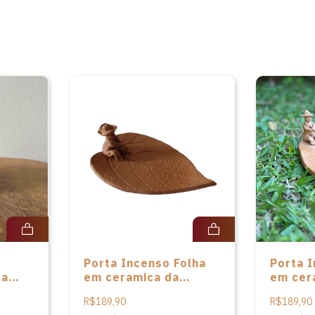
Porta Incenso Folha
Porta 
ba
em ceramica da
em cer
do
artista Cláudia Matos
artista
R$189,90
R$189,90