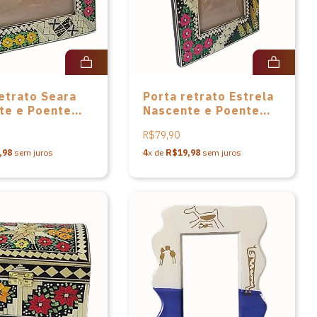
etrato Seara
Porta retrato Estrela
te e Poente
Nascente e Poente
ha de Leonilda
em palha de Leonilda
R$79,90
itch
Stoikovitch
,98
sem juros
4
x de
R$19,98
sem juros