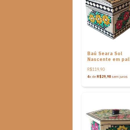
Baú Seara Sol
Nascente em pal
Leonilda Stoikov
R$119,90
4
x de
R$29,98
sem juros