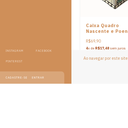
Caixa Quadro
Nascente e Poen
em palha de Leon
R$69,90
Stoikovitch
4
x de
R$17,48
sem juros
INSTAGRAM
FACEBOOK
Ao navegar por este sit
PINTEREST
CADASTRE-SE
ENTRAR