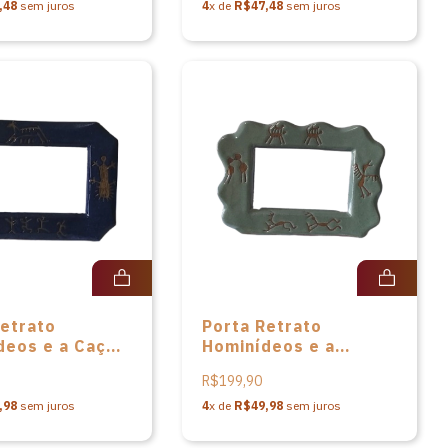
,48
sem juros
4
x de
R$47,48
sem juros
Retrato
Porta Retrato
deos e a Caça
Hominídeos e a
âmica Serra da
Caçada da Cerâmica
R$199,90
ra
Serra da Capivara
,98
sem juros
4
x de
R$49,98
sem juros