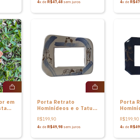
4
x de
R$47,48
sem juros
4
x de
R$47
lor em
Porta Retrato
Porta 
sta
Hominídeos e o Tatu
Hominí
da Cerâmica Serra da
da Cer
R$199,90
R$199,90
Capivara
Capiva
4
x de
R$49,98
sem juros
4
x de
R$49