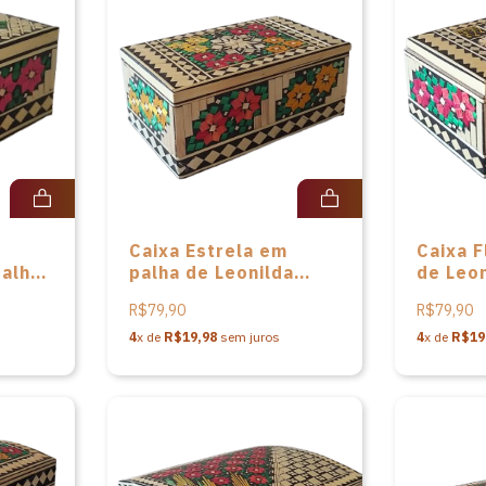
Caixa Estrela em
Caixa F
alha
palha de Leonilda
de Leon
Stoikovitch
Stoikov
R$79,90
R$79,90
4
x de
R$19,98
sem juros
4
x de
R$19