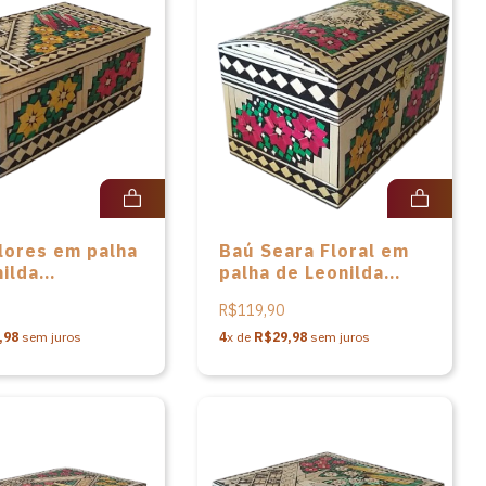
lores em palha
Baú Seara Floral em
ilda
palha de Leonilda
itch
Stoikovitch
R$119,90
,98
sem juros
4
x de
R$29,98
sem juros