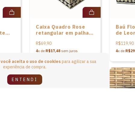
Caixa Quadro Rose
Baú Flo
te
retangular em palha
de Leon
ilda
de Leonilda
Stoikov
R$69,90
R$119,90
Stoikovitch
4
x de
R$17,48
sem juros
4
x de
R$29
e
você aceita o uso de cookies
para agilizar a sua
experiência de compra.
ENTENDI
Frete grátis