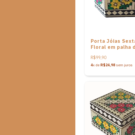
Porta Jóias Sex
Floral em palha 
Leonilda Stoikov
R$99,90
4
x de
R$24,98
sem juros