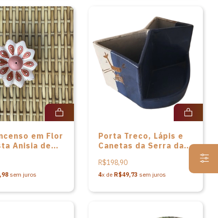
Incenso em Flor
Porta Treco, Lápis e
sta Anisia de
Canetas da Serra da
Capivara
R$198,90
,98
sem juros
4
x de
R$49,73
sem juros