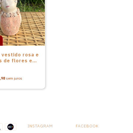
 vestido rosa e
s de flores em
ca de Nené
nti
,98
sem juros
INSTAGRAM
FACEBOOK