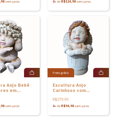
,98
sem juros
4
x de
R$124,98
sem juros
Frete grátis
ura Anjo Bebê
Escultura Anjo
ores em
Carinhoso com
ca de Mena
Corações em
R$379,90
nti
cerâmica de Mena
Cavalcanti
,98
sem juros
4
x de
R$94,98
sem juros