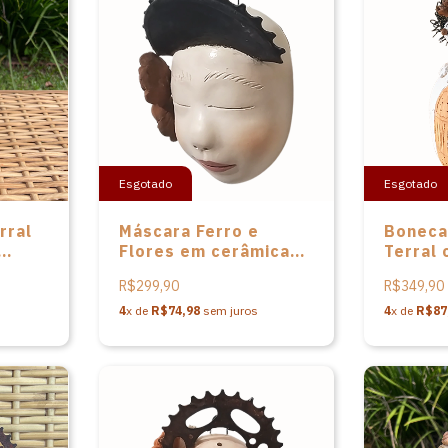
Esgotado
Esgotado
rral
Máscara Ferro e
Boneca
Flores em cerâmica
Terral
é
de Nené Cavalcanti
cerâmi
R$299,90
R$349,90
Cavalca
4
x de
R$74,98
sem juros
4
x de
R$87