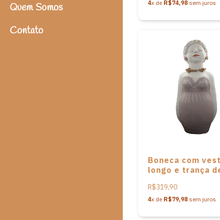
4
x de
R$74,98
sem juros
Quem Somos
Contato
Boneca com vest
longo e trança d
Adelaide Cavalca
R$319,90
4
x de
R$79,98
sem juros