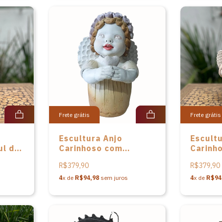
Frete grátis
Frete grátis
Escultura Anjo
Escultu
ul de
Carinhoso com
Carinh
Corações em
Mena C
R$379,90
R$379,90
cerâmica de Mena
Cavalcanti
4
x de
R$94,98
sem juros
4
x de
R$94