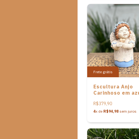
Frete grátis
Escultura Anjo
Carinhoso em az
Mena Cavalcanti
R$379,90
4
x de
R$94,98
sem juros