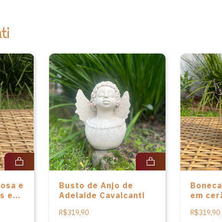
ti
rosa e
Busto de Anjo de
Boneca
es em
Adelaide Cavalcanti
em cer
é
Cavalca
R$319,90
R$319,90