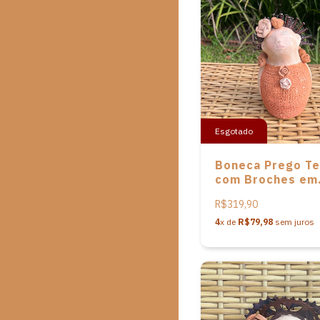
Esgotado
Boneca Prego Te
com Broches em
cerâmica de Nen
R$319,90
Cavalcanti
4
x de
R$79,98
sem juros