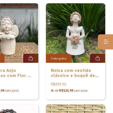
Frete grátis
ra Anjo
Noiva com vestido
oso com Flor de
clássico e buquê de
avalcanti
Adelaide Cavalcanti
R$499,90
,98
sem juros
4
x de
R$124,98
sem juros