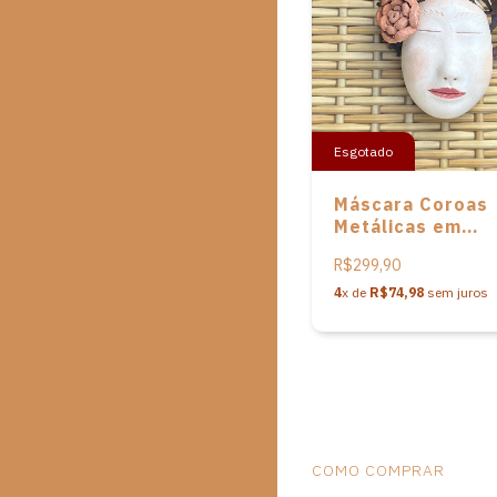
Esgotado
Máscara Coroas
Metálicas em
cerâmica de Nen
R$299,90
Cavalcanti
4
x de
R$74,98
sem juros
COMO COMPRAR