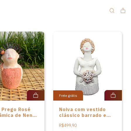
Frete grátis
 Prego Rosé
Noiva com vestido
âmica de Nené
clássico barrado e
nti
buquê de Adelaide
R$499,90
Cavalcanti