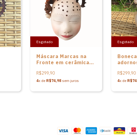
Esgotado
Esgotado
Máscara Marcas na
Boneca
Fronte em cerâmica
adorno
é
de Nené Cavalcanti
cerâmi
R$299,90
R$299,90
Cavalca
4
x de
R$74,98
sem juros
4
x de
R$74