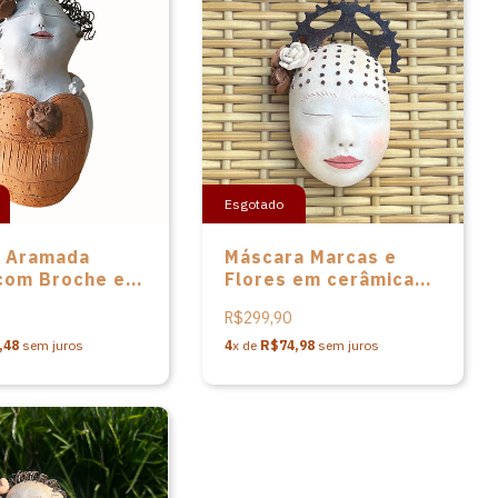
Esgotado
 Aramada
Máscara Marcas e
 com Broche em
Flores em cerâmica
ca de Nené
de Nené Cavalcanti
R$299,90
nti
,48
sem juros
4
x de
R$74,98
sem juros