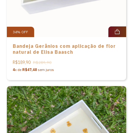
34
%
OFF
Bandeja Gerânios com aplicação de flor
natural de Elisa Baasch
R$189,90
R$289,90
4
x de
R$47,48
sem juros