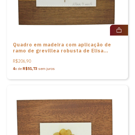
Quadro em madeira com aplicação de
ramo de grevillea robusta de Elisa
Baasch
R$206,90
4
x de
R$51,73
sem juros