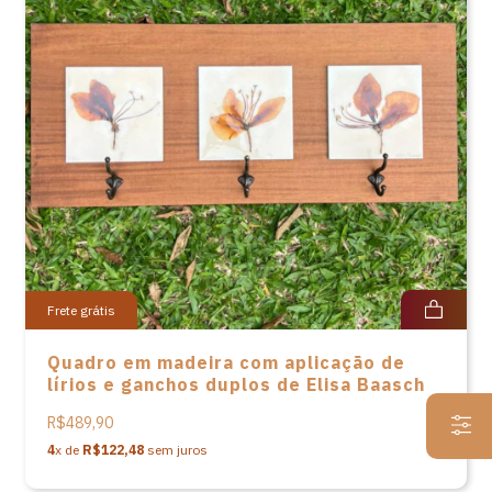
Frete grátis
Quadro em madeira com aplicação de
lírios e ganchos duplos de Elisa Baasch
R$489,90
4
x de
R$122,48
sem juros