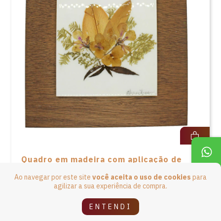
Quadro em madeira com aplicação de
ramalhete Davidia de Elisa Baasch
Ao navegar por este site
você aceita o uso de cookies
para
agilizar a sua experiência de compra.
R$206,90
4
x de
R$51,73
sem juros
ENTENDI