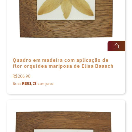
Quadro em madeira com aplicação de
flor orquídea mariposa de Elisa Baasch
R$206,90
4
x de
R$51,73
sem juros