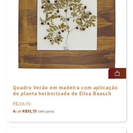
Quadro Verão em madeira com aplicação
de planta herborizada de Elisa Baasch
R$206,90
4
x de
R$51,73
sem juros