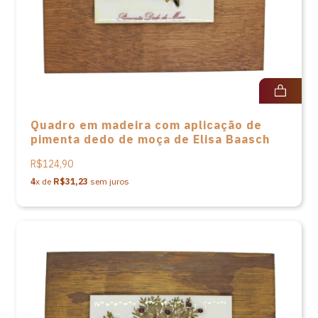
Quadro em madeira com aplicação de
pimenta dedo de moça de Elisa Baasch
R$124,90
4
x de
R$31,23
sem juros