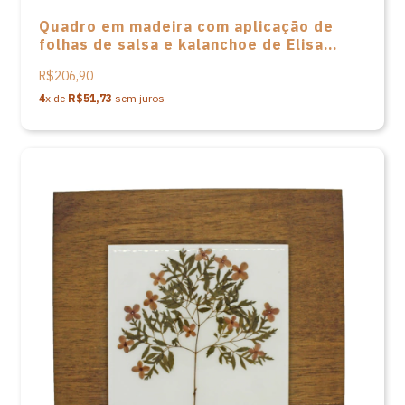
Quadro em madeira com aplicação de
folhas de salsa e kalanchoe de Elisa
Baasch
R$206,90
4
x de
R$51,73
sem juros