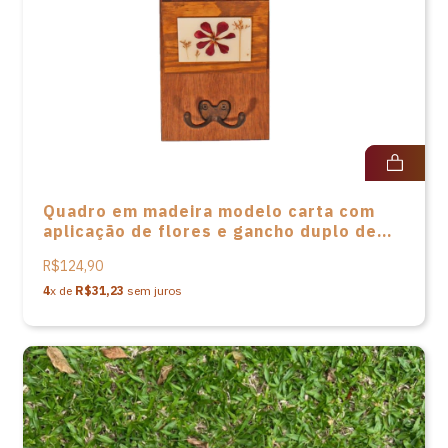
Quadro em madeira modelo carta com
aplicação de flores e gancho duplo de
Elisa Baasch
R$124,90
4
x de
R$31,23
sem juros