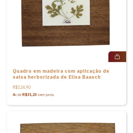
Quadro em madeira com aplicação de
salsa herborizada de Elisa Baasch
R$124,90
4
x de
R$31,23
sem juros