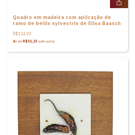
Quadro em madeira com aplicação de
ramo de bellis sylvestris de Elisa Baasch
R$124,90
4
x de
R$31,23
sem juros