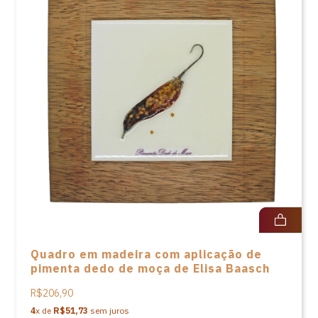
Quadro em madeira com aplicação de
pimenta dedo de moça de Elisa Baasch
R$206,90
4
x de
R$51,73
sem juros