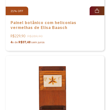
21
%
OFF
Painel botânico com heliconias
vermelhas de Elisa Baasch
R$229,90
R$289,90
4
x de
R$57,48
sem juros