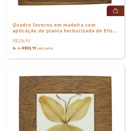
Quadro Inverno em madeira com
aplicação de planta herborizada de Elisa
Baasch
R$206,90
4
x de
R$51,73
sem juros