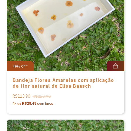
49
%
OFF
Bandeja Flores Amarelas com aplicação
de flor natural de Elisa Baasch
R$113,90
R$223,90
4
x de
R$28,48
sem juros