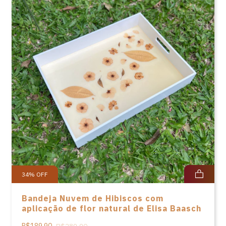
34
%
OFF
Bandeja Nuvem de Hibiscos com
aplicação de flor natural de Elisa Baasch