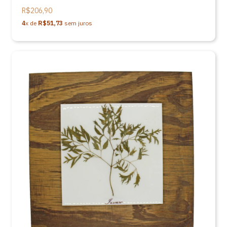
Baasch
R$206,90
4
x de
R$51,73
sem juros