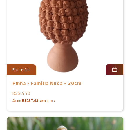
Frete grátis
Pinha - Família Nuca - 30cm
R$549,90
4
x de
R$137,48
sem juros