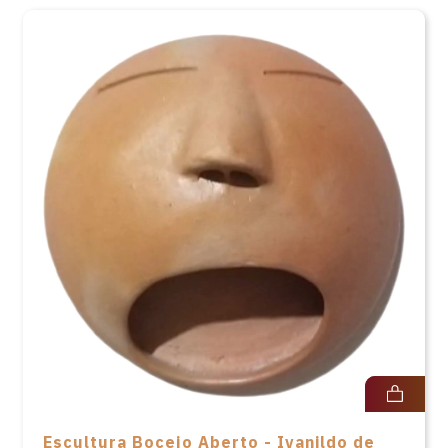
Escultura Bocejo Aberto - Ivanildo de