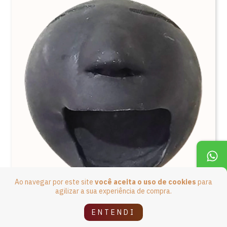
Ao navegar por este site
você aceita o uso de cookies
para
agilizar a sua experiência de compra.
Escultura Bocejo Alegre em preto -
ENTENDI
Ivanildo de Tracunhaém - M