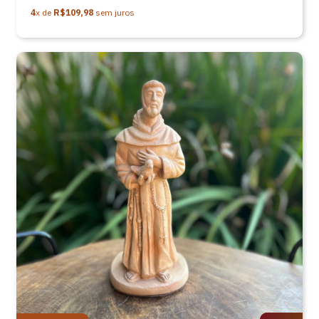
4
x de
R$109,98
sem juros