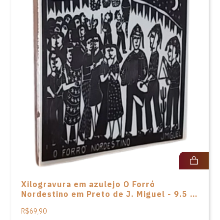
Xilogravura em azulejo O Forró
Nordestino em Preto de J. Miguel - 9.5 X
9.5
R$69,90