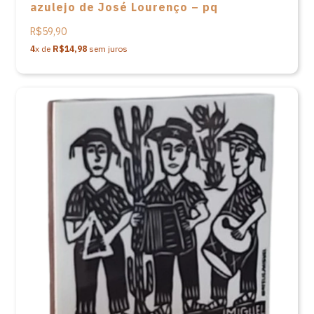
azulejo de José Lourenço – pq
R$59,90
4
x de
R$14,98
sem juros