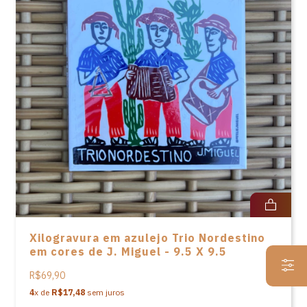
Xilogravura em azulejo Trio Nordestino
em cores de J. Miguel - 9.5 X 9.5
R$69,90
4
x de
R$17,48
sem juros