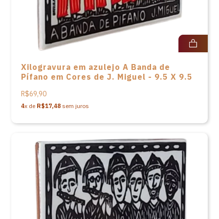
Xilogravura em azulejo A Banda de
Pífano em Cores de J. Miguel - 9.5 X 9.5
R$69,90
4
x de
R$17,48
sem juros