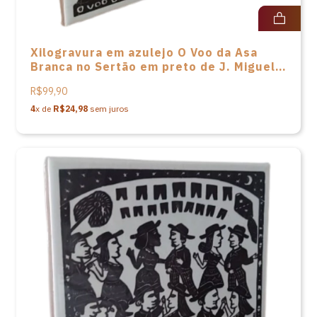
Xilogravura em azulejo O Voo da Asa
Branca no Sertão em preto de J. Miguel -
15.5 X 15.5
R$99,90
4
x de
R$24,98
sem juros