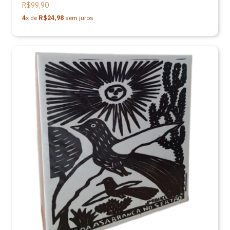
R$99,90
4
x de
R$24,98
sem juros