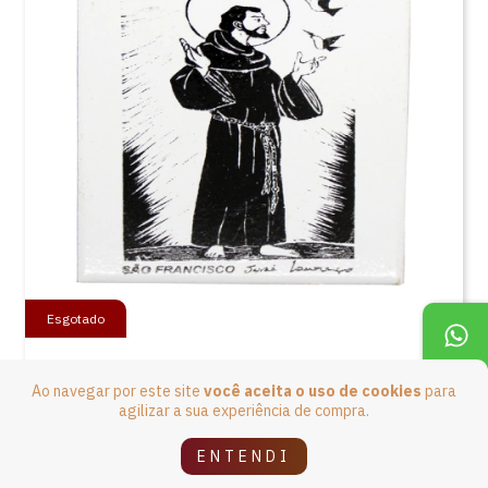
Esgotado
Xilogravura São Francisco em azulejo de
Ao navegar por este site
você aceita o uso de cookies
para
José Lourenço – pq
agilizar a sua experiência de compra.
R$59,90
ENTENDI
4
x de
R$14,98
sem juros