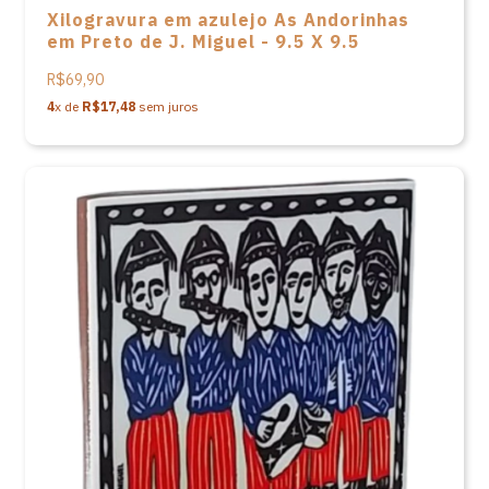
Xilogravura em azulejo As Andorinhas
em Preto de J. Miguel - 9.5 X 9.5
R$69,90
4
x de
R$17,48
sem juros