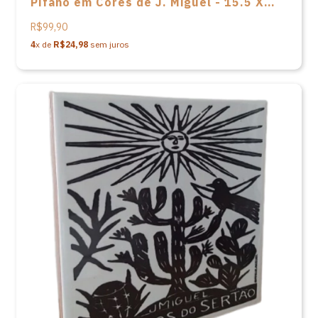
Pífano em Cores de J. Miguel - 15.5 X
15.5
R$99,90
4
x de
R$24,98
sem juros