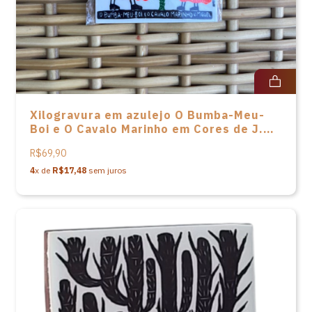
Xilogravura em azulejo O Bumba-Meu-
Boi e O Cavalo Marinho em Cores de J.
Miguel - 9.5 X 9.5
R$69,90
4
x de
R$17,48
sem juros