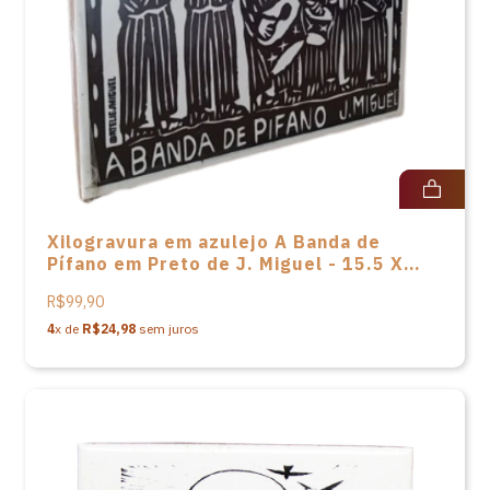
Xilogravura em azulejo A Banda de
Pífano em Preto de J. Miguel - 15.5 X
15.5
R$99,90
4
x de
R$24,98
sem juros