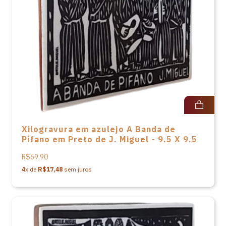
Xilogravura em azulejo A Banda de
Pífano em Preto de J. Miguel - 9.5 X 9.5
R$69,90
4
x de
R$17,48
sem juros