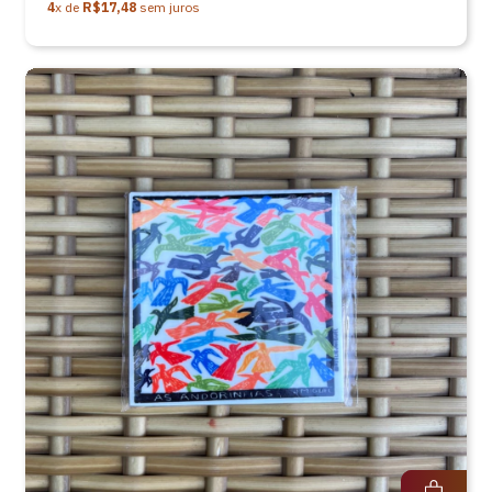
4
x de
R$17,48
sem juros