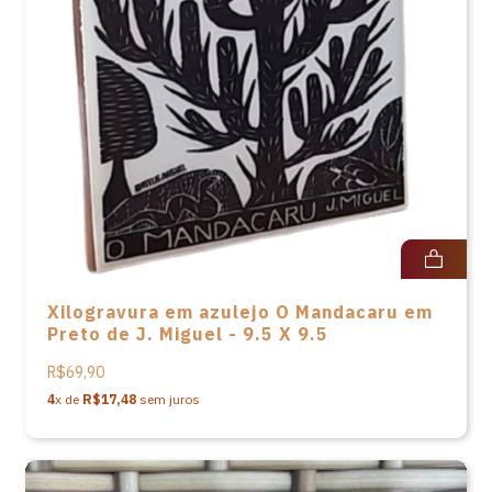
Xilogravura em azulejo O Mandacaru em
Preto de J. Miguel - 9.5 X 9.5
R$69,90
4
x de
R$17,48
sem juros