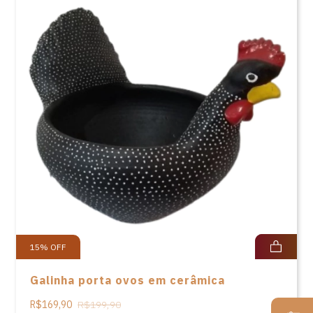
15
%
OFF
Galinha porta ovos em cerâmica
R$169,90
R$199,90