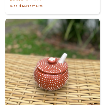
R$255,90
R$329,90
4
x de
R$63,98
sem juros