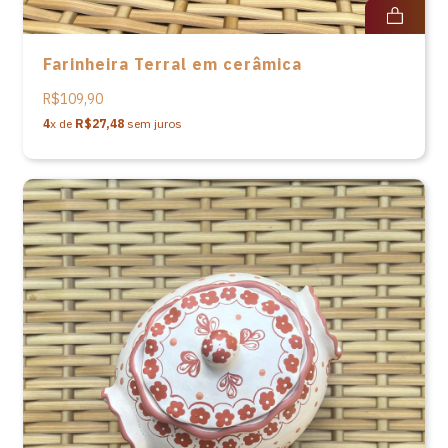
Farinheira Terral em cerâmica
R$109,90
4
x de
R$27,48
sem juros