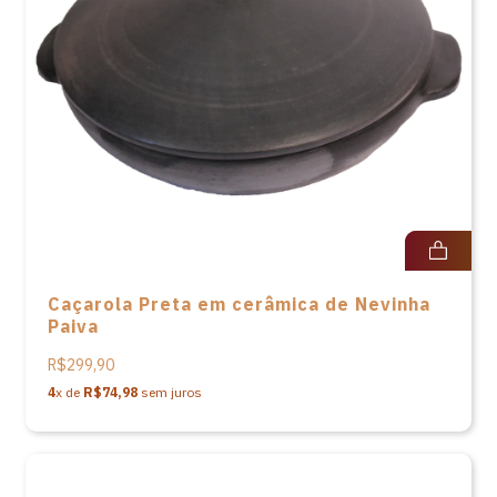
Caçarola Preta em cerâmica de Nevinha
Paiva
R$299,90
4
x de
R$74,98
sem juros