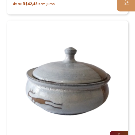
4
x de
R$42,48
sem juros