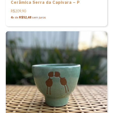
Cerâmica Serra da Capivara – P
R$209,90
4
x de
R$52,48
sem juros