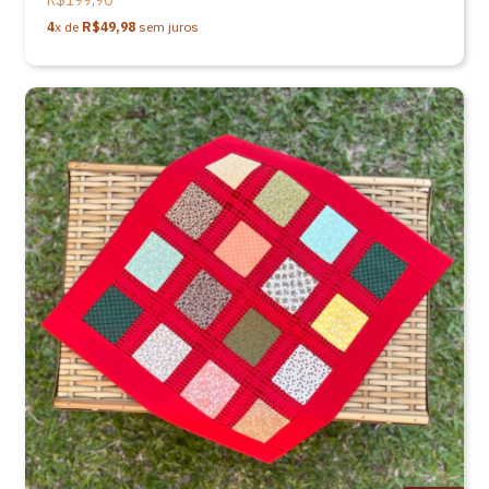
R$199,90
4
x de
R$49,98
sem juros