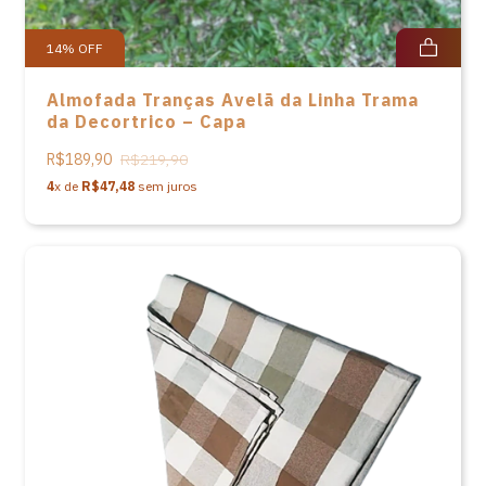
14
%
OFF
Almofada Tranças Avelã da Linha Trama
da Decortrico – Capa
R$189,90
R$219,90
4
x de
R$47,48
sem juros