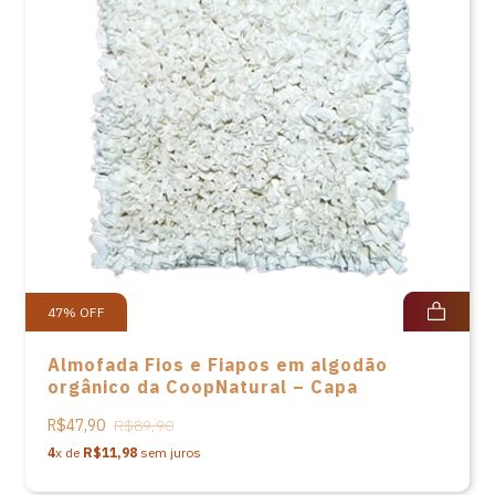
47
%
OFF
Almofada Fios e Fiapos em algodão
orgânico da CoopNatural – Capa
R$47,90
R$89,90
4
x de
R$11,98
sem juros