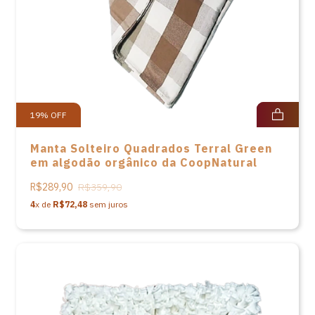
19
%
OFF
Manta Solteiro Quadrados Terral Green
em algodão orgânico da CoopNatural
R$289,90
R$359,90
4
x de
R$72,48
sem juros