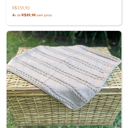
R$359,90
4
x de
R$89,98
sem juros