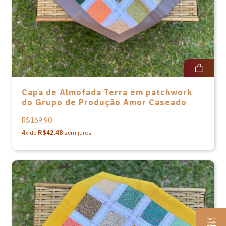
Capa de Almofada Terra em patchwork
do Grupo de Produção Amor Caseado
R$169,90
4
x de
R$42,48
sem juros