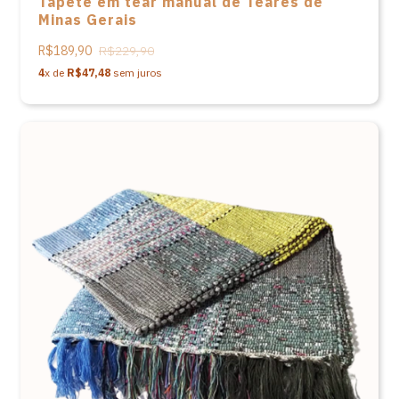
​​​​Tapete em tear manual de Teares de
Minas Gerais
R$189,90
R$229,90
4
x de
R$47,48
sem juros