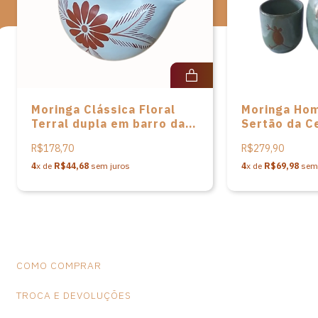
*Observação: Produtos artesanais podem apresentar alterações
de dimensões e variações de cores, o que não caracteriza falhas
na peça.
Moringa Clássica Floral
Moringa Hom
Terral dupla em barro da
Sertão da C
Associação dos
da Capivara
R$178,70
R$279,90
Lavradores e Artesãos de
Campo Alegre
4
x de
R$44,68
sem juros
4
x de
R$69,98
sem 
COMO COMPRAR
TROCA E DEVOLUÇÕES