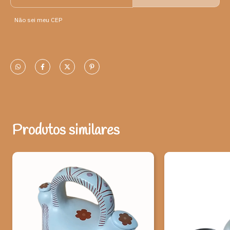
Origem: Turmalina (MG)
Não sei meu CEP
Material: Barro e pigmentos naturais.
Medidas:
COPO - A - 8 cm L - 7 cm P - 7 cm Peso: 205 gramas
MORINGA - A - 28 cm L - 12 cm P - 12 cm Peso: 1.280
gramas
PRATO - A - 2 cm L - 22 cm P - 22 cm Peso: 810 gramas
Produtos similares
Artista: Lilian Gomes Xavier Dias, é uma artesã do barro que vive
na comunidade rural de Campo Alegre, no município de Turmalina
(MG), região do Vale do Jequitinhonha. Filha de Suzina Gomes
Francisco Xavier, também artesã, ela se apresenta como parte
dessa tradição familiar e territorial, marcada pelo artesanato
como prática de vida e identidade.
Ao adquirir esta peça, você ajuda a valorizar o artesanato e
a cultura brasileira.