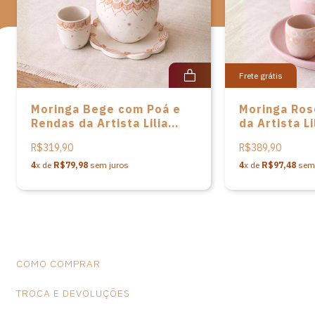
*Observação: Produtos artesanais podem apresentar alterações
de dimensões e variações de cores, o que não caracteriza falhas
na peça.
Frete grátis
Moringa Bege com Poá e
Moringa Ros
Rendas da Artista Lilia
da Artista Li
Xavier - 3 peças
peças
R$319,90
R$389,90
4
x de
R$79,98
sem juros
4
x de
R$97,48
sem 
COMO COMPRAR
TROCA E DEVOLUÇÕES