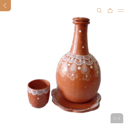
1
/
4