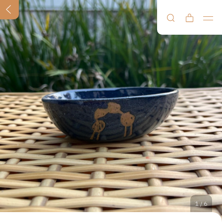
1
/
6