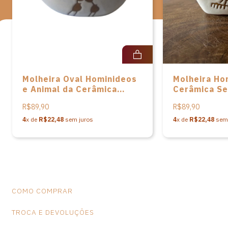
de dimensões e variações de cores, o que não caracteriza falhas
na peça.
Molheira Oval Hominideos
Molheira Ho
e Animal da Cerâmica
Cerâmica Se
Serra da Capivara – P
Capivara – P
R$89,90
R$89,90
4
x de
R$22,48
sem juros
4
x de
R$22,48
sem 
COMO COMPRAR
TROCA E DEVOLUÇÕES