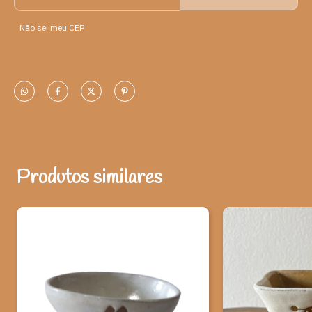
Medidas:
Não sei meu CEP
A- 4,5 cm
L - 13 cm
P - 10 cm
Peso: 225 gramas
Artista: O Parque Nacional Serra da Capivara é uma unidade de
conservação brasileira de proteção integral à natureza, que fica
Produtos similares
nos municípios piauienses de Canto do Buriti, Coronel José Dias,
São João do Piauí e São Raimundo Nonato. Esta área tem a maior
e mais antiga concentração de sítios pré-históricos da América. A
ideia de unir a estética da arte rupestre com a cerâmica trouxe
uma produção importantíssima para a região, na consagrada
Cerâmica Serra da Capivara.
Ao adquirir esta peça, você ajuda a valorizar o artesanato e
a cultura brasileira.
*Observação: Produtos artesanais podem apresentar alterações