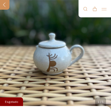
Esgotado
1
/
5