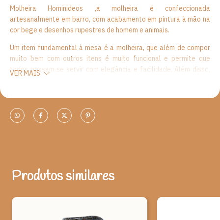
Molheira Hominideos ,a molheira é confeccionada
artesanalmente em barro, com acabamento em pintura à mão na
cor bege e desenhos rupestres de homem e animais.
Um item fundamental à mesa é a molheira, que além de compor
muito bem com outros itens é muito funcional e permite que
todos possam se servir com elegância e facilidade. Além disso,
VER MAIS
as molheiras são muito práticas e podem ficar dispostas na mesa
para servir diversos molhos como acompanhamento para
fondues, massas, petiscos, saladas e outros pratos.
Origem: Parque Nacional Serra da Capivara (PI)
Material: Barro e pigmentos naturais.
Medidas:
Produtos similares
A - 8 cm
L - 11 cm
P- 8 cm