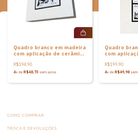
Quadro branco em madeira
Quadro bran
com aplicação de cerâmica
com aplicaç
estampada em serigrafia
cerâmicas 
R$194,90
R$199,90
“Cangaceiro” de Arnaldo
serigrafia d
Lopes
cultura per
4
x de
R$48,73
sem juros
4
x de
R$49,98
sem 
Arnaldo Lop
COMO COMPRAR
TROCA E DEVOLUÇÕES