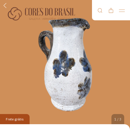
Frete grátis
1
/
3