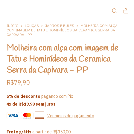
INÍCIO
>
LOUÇAS
>
JARROS E BULES
>
MOLHEIRA COM ALÇA
COM IMAGEM DE TATU E HOMINÍDEOS DA CERAMICA SERRA DA
CAPIVARA - PP
Molheira com alça com imagem de
Tatu e Hominídeos da Ceramica
Serra da Capivara - PP
R$79,90
5% de desconto
pagando com Pix
4
x de
R$19,98
sem juros
Ver meios de pagamento
Frete grátis
a partir de
R$350,00