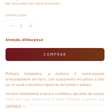
Não acumulável com outras promoções
QUANTIDADE
Atenção, última peça!
Molheira Hominideos ,a molheira é confeccionada
artesanalmente em barro, com acabamento em pintura à mão
na cor verde e desenhos rupestres de homem e animais.
Um item fundamental à mesa é a molheira, que além de compor
muito bem com outros itens é muito funcional e permite que
todos possam se servir com elegância e facilidade. Além disso,
VER MAIS
as molheiras são muito práticas e podem ficar dispostas na