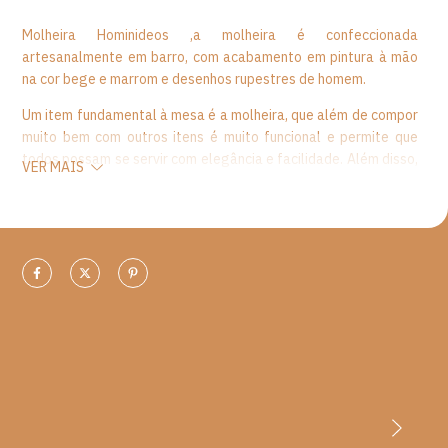
Molheira Hominideos ,a molheira é confeccionada
artesanalmente em barro, com acabamento em pintura à mão
na cor bege e marrom e desenhos rupestres de homem.
Um item fundamental à mesa é a molheira, que além de compor
muito bem com outros itens é muito funcional e permite que
todos possam se servir com elegância e facilidade. Além disso,
VER MAIS
as molheiras são muito práticas e podem ficar dispostas na
mesa para servir diversos molhos como acompanhamento para
fondues, massas, petiscos, saladas e outros pratos.
Origem: Parque Nacional Serra da Capivara (PI)
Material: Barro e pigmentos naturais.
Medidas:
A- 4,5 cm
L - 10 cm
P- 9 cm