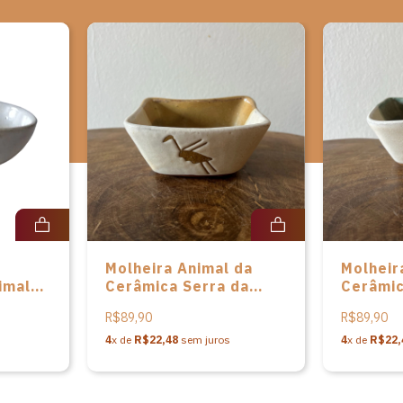
Molheira Animal da
Molheir
imal
Cerâmica Serra da
Cerâmic
ra da
Capivara – P
Capivar
R$89,90
R$89,90
4
x de
R$22,48
sem juros
4
x de
R$22,