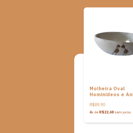
Molheira Oval
Hominideos e An
da Cerâmica Ser
R$89,90
Capivara – P
4
x de
R$22,48
sem juros