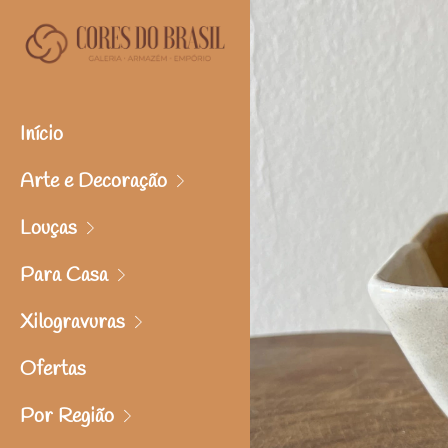
Início
Arte e Decoração
Louças
Para Casa
Xilogravuras
Ofertas
Por Região