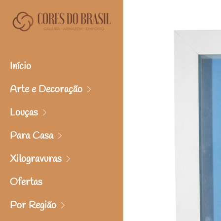
Início
Arte e Decoração
Louças
Para Casa
Xilogravuras
Ofertas
Por Região