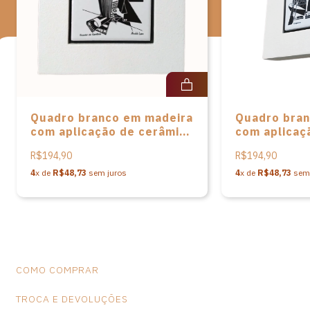
preservar a natureza. A designer, investindo no potencial da
importante flora brasileira, projeta uma linguagem diferenciada
na criação de objetos de decoração e arte, como mesas e
aparadores, painéis, quadros, bandejas, pratos giratórios,
sousplats e pastilhas. Suas peças utilizam matérias-primas
ecologicamente corretas, valorizando principalmente a flora da
Mata Atlântica.
Quadro branco em madeira
Quadro bran
Medidas: A-19cm L-19cm P-2cm Peso: 325 gramas
com aplicação de cerâmica
com aplicaç
estampada em serigrafia
estampada e
R$194,90
R$194,90
“Tocador de sanfona” de
“Cangaceiro
Arnaldo Lopes
Lopes
4
x de
R$48,73
sem juros
4
x de
R$48,73
sem 
COMO COMPRAR
TROCA E DEVOLUÇÕES