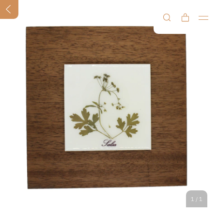
1
/
1