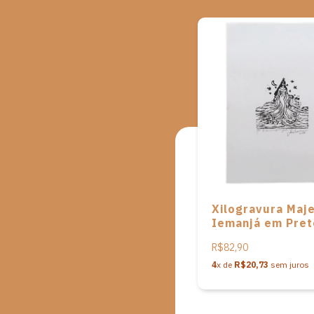
Xilogravura Maj
Iemanjá em Pret
Álbum Orixás
R$82,90
Africanos de Jo
Lourenço
4
x de
R$20,73
sem juros