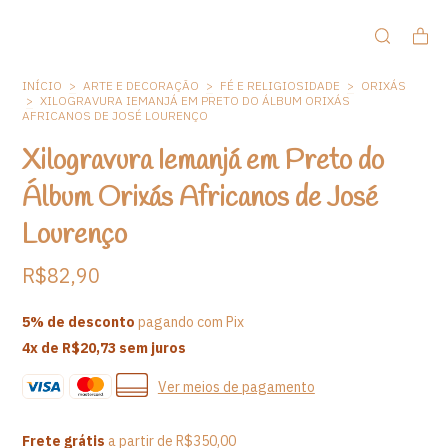
INÍCIO
>
ARTE E DECORAÇÃO
>
FÉ E RELIGIOSIDADE
>
ORIXÁS
>
XILOGRAVURA IEMANJÁ EM PRETO DO ÁLBUM ORIXÁS
AFRICANOS DE JOSÉ LOURENÇO
Xilogravura Iemanjá em Preto do
Álbum Orixás Africanos de José
Lourenço
R$82,90
5% de desconto
pagando com Pix
4
x de
R$20,73
sem juros
Ver meios de pagamento
Frete grátis
a partir de
R$350,00