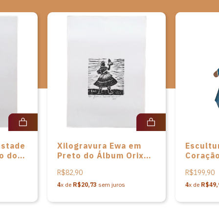
M
estade
Xilogravura Ewa em
Escultu
o do
Preto do Álbum Orixás
Coração
Africanos de José
Patricia
R$82,90
R$199,90
sé
Lourenço
4
x de
R$20,73
sem juros
4
x de
R$49,