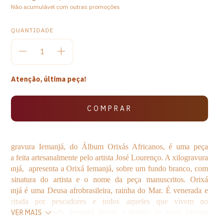
Não acumulável com outras promoções
QUANTIDADE
Atenção, última peça!
Xilogravura Iemanjá, do Álbum Orixás Africanos, é uma peça
única feita artesanalmente pelo artista José Lourenço. A xilogravura
Iemanjá, apresenta a Orixá Iemanjá, sobre um fundo branco, com
a assinatura do artista e o nome da peça manuscritos. Orixá
Iemanjá é uma Deusa afrobrasileira, rainha do Mar. É venerada e
respeitada por pescadores e todos aqueles que vivem no
mar.Segunda a lenda, Iemanjá decide o destino de quem adentra
VER MAIS