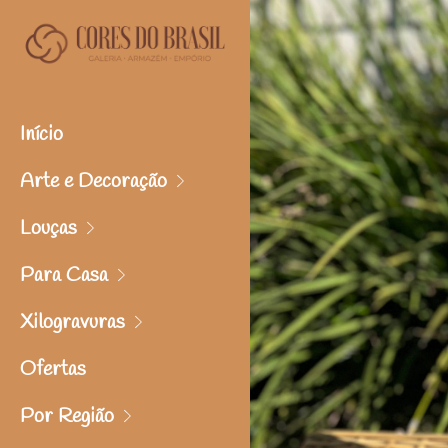
Início
Arte e Decoração
Louças
Para Casa
Xilogravuras
Ofertas
Por Região