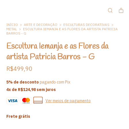
INÍCIO
>
ARTE E DECORAÇÃO
>
ESCULTURAS DECORATIVAS
>
METAL
>
ESCULTURA IEMANJA E AS FLORES DA ARTISTA PATRICIA
BARROS - G
Escultura Iemanja e as Flores da
artista Patricia Barros - G
R$499,90
5% de desconto
pagando com Pix
4
x de
R$124,98
sem juros
Ver meios de pagamento
Frete grátis