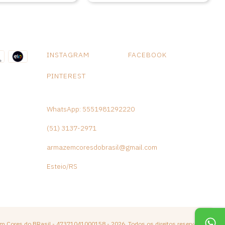
do Universo, Recife-PE (1996); I Mostra de Artes Sushi Brasil,
Brasília-DF (1999); Pernambuco Cores e Formas, Recife-PE
(2005/2006); e 16ª Semana do Pequeno Empreendedor, Recife-
PE (2006).
Medidas:A- 32cm L-30cm P-2cm Peso: 875 gramas
INSTAGRAM
FACEBOOK
PINTEREST
WhatsApp: 5551981292220
(51) 3137-2971
armazemcoresdobrasil@gmail.com
Esteio/RS
m Cores do BRasil - 47371041000158 - 2026. Todos os direitos reservados.