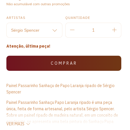
Não acumulável com outras promoções
ARTISTAS
QUANTIDADE
Atenção, última peça!
Painel Passarinho Sanhaçu de Papo Laranja ripado de Sérgio
Spencer
Painel Passarinho Sanhaçu Papo Laranja ripado é uma peça
única, feita de forma artesanal, pelo artista Sérgio Spencer.
Sobre um painel ripado de madeira natural, em um conceito de
ecodesign, se apresenta uma bela pintura do Sanhaçu Papa
VER MAIS
Laranja. O sanhaçu-papa-laranja é também conhecido como