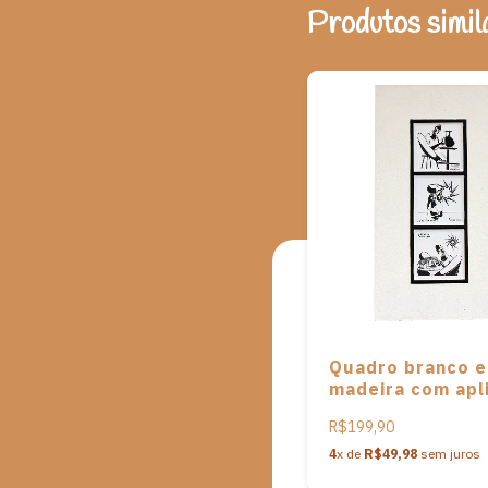
Produtos simil
Quadro branco 
madeira com apl
de cerâmicas
R$199,90
estampadas em
serigrafia de fi
4
x de
R$49,98
sem juros
da cultura