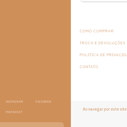
pernambucana d
Arnaldo Lopes
COMO COMPRAR
TROCA E DEVOLUÇÕES
POLITICA DE PRIVACI
CONTATO
INSTAGRAM
FACEBOOK
Ao navegar por este sit
PINTEREST