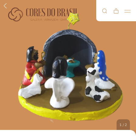
1
/
2