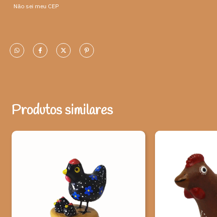
Não sei meu CEP
Medidas:
Bumba meu Boi com cavaleiro
A- 6cm L- 4cm P- 3cm
Peso: 15 gramas
Ao adquirir esta peça, você ajuda a valorizar o artesanato e
a cultura brasileira.
*Observação: Produtos artesanais podem apresentar alterações
de dimensões e variações de cores, o que não caracteriza falhas
na peça.
Produtos similares