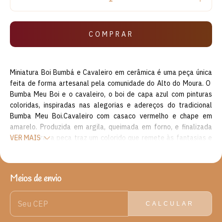
Miniatura Boi Bumbá e Cavaleiro em cerâmica é uma peça única
feita de forma artesanal pela comunidade do Alto do Moura. O
Bumba Meu Boi e o cavaleiro, o boi de capa azul com pinturas
coloridas, inspiradas nas alegorias e adereços do tradicional
Bumba Meu Boi.Cavaleiro com casaco vermelho e chape em
amarelo. Produzida em argila, queimada em forno, e finalizada
com pintura, a peça traz um colorido que remete às fantasias e
VER MAIS
movimentos do boi. O Bumba Meu Boi é uma dança tradicional
brasileira típica das regiões norte e nordeste, incluída na lista de
Patrimônio Cultural do Brasil pelo Instituto Histórico e Artístico
Meios de envio
ENTREGAS PARA O CEP:
ALTERAR CEP
Nacional (IPHAN).
Origem: Alto do Moura em Caruaru, Pernambuco (PE)
CALCULAR
Material: Barro.