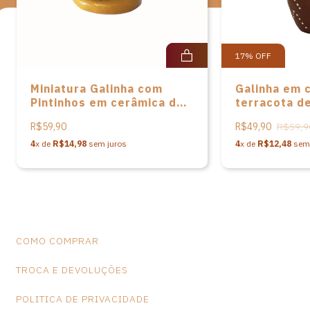
17
%
OFF
Miniatura Galinha com
Galinha em 
Pintinhos em cerâmica de
terracota d
Ledjane do Alto do Moura
R$59,90
R$49,90
R$59,9
4
x de
R$14,98
sem juros
4
x de
R$12,48
sem 
COMO COMPRAR
TROCA E DEVOLUÇÕES
POLITICA DE PRIVACIDADE