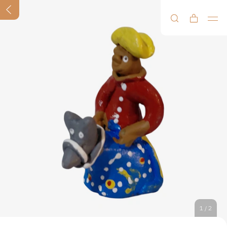
1
/
2