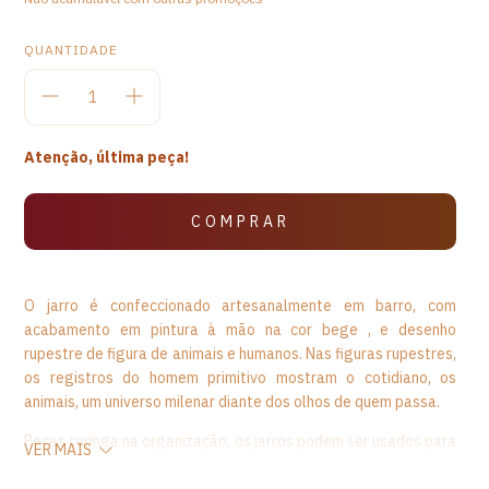
QUANTIDADE
Atenção, última peça!
O jarro é confeccionado artesanalmente em barro, com
acabamento em pintura à mão na cor bege , e desenho
rupestre de figura de animais e humanos. Nas figuras rupestres,
os registros do homem primitivo mostram o cotidiano, os
animais, um universo milenar diante dos olhos de quem passa.
Peças curinga na organização, os jarros podem ser usados para
VER MAIS
servir as bebidas, como água, refrigerante, suco, ou até mesmo