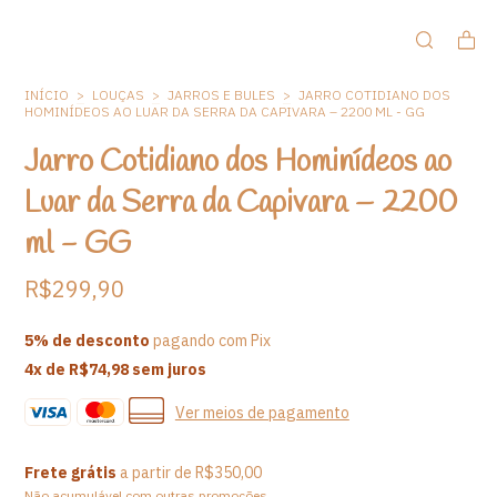
INÍCIO
>
LOUÇAS
>
JARROS E BULES
>
JARRO COTIDIANO DOS
HOMINÍDEOS AO LUAR DA SERRA DA CAPIVARA – 2200 ML - GG
Jarro Cotidiano dos Hominídeos ao
Luar da Serra da Capivara – 2200
ml - GG
R$299,90
5% de desconto
pagando com Pix
4
x de
R$74,98
sem juros
Ver meios de pagamento
Frete grátis
a partir de
R$350,00
Não acumulável com outras promoções