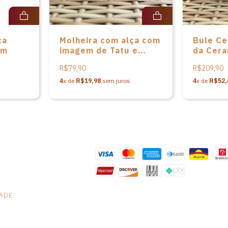
ca
Molheira com alça com
Bule Ce
cm
imagem de Tatu e
da Cera
Hominídeos da
Capivar
R$79,90
R$209,90
Ceramica Serra da
Capivara - PP
4
x de
R$19,98
sem juros
4
x de
R$52,
DADE