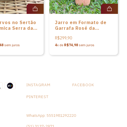
rvos no Sertão
Jarro em Formato de
mica Serra da
Garrafa Rosé da
a
artista Anisia de Souza
R$299,90
48
sem juros
4
x de
R$74,98
sem juros
INSTAGRAM
FACEBOOK
PINTEREST
WhatsApp: 5551981292220
(51) 3137-2971