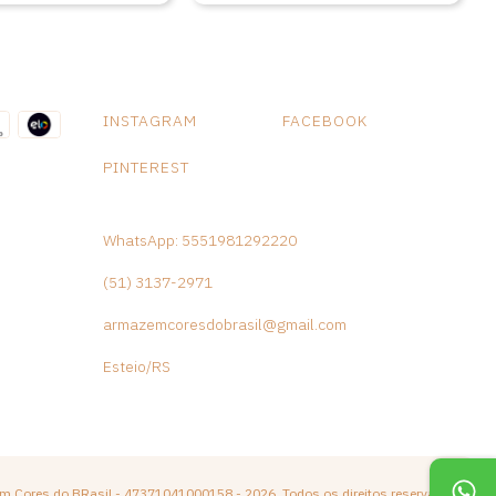
INSTAGRAM
FACEBOOK
PINTEREST
WhatsApp: 5551981292220
(51) 3137-2971
armazemcoresdobrasil@gmail.com
Esteio/RS
m Cores do BRasil - 47371041000158 - 2026. Todos os direitos reservados.