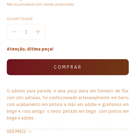
Não acumulável com outras promoções
QUANTIDADE
Atenção, última peça!
O adorno para parede, e uma peça única em formato de flor
com oito pétalas, foi confeccionado artesanalmente em barro
com acabamento em pintura à mão em adobe e grafismos em
bege e rosa antigo o miolo pintado em bege com pontos em
bege e adobe .
A decoração da casa diz muito sobre a personalidade dos seus
VER MAIS
moradores e, os adornos trazem mais charme e identidade a