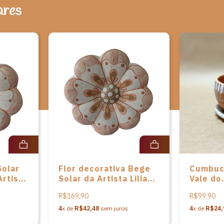
ares
Solar
Flor decorativa Bege
Cumbuca
Artista
Solar da Artista Lilia
Vale do
Xavier
Jequiti
R$169,90
R$99,90
4
x de
R$42,48
sem juros
4
x de
R$24,