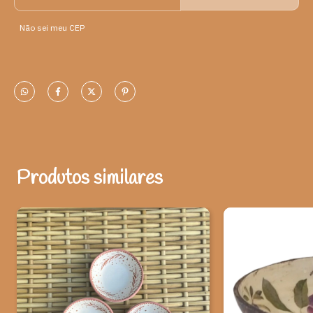
Origem: Gravatá -PE
Não sei meu CEP
Material: casca de coco, imagens de cereja, cola.
As cumbucas são petisqueiras e decorativas.
Pode colocar
comida seca, sorvete e sobremesa, não colocar comida
quente. Lavar normalmente, não usar máquina de lavar prato e
nem microondas!
Atista – Tita Araújo, artesã de Recife que trabalha com arte há
mais de 10 anos. Tita Araújo desenvolveu sua identidade própria
através do trabalho com materiais envelhecidos e decoupage,
uma técnica que ela caracteriza de Arte Provençal: um bordado
Produtos similares
no papel. "Todo artista coloca na arte dele o que ele sente; eu
sou romântica, gosto da natureza, dos pássaros, da beleza e da
harmonia” - afirma Tita, “O artesanato é o meu sustento, minha
satisfação e minha autoestima.. é tudo!”.
Ao adquirir esta peça, você ajuda a valorizar o artesanato e
a cultura brasileira.
*Observação: Produtos artesanais podem apresentar alterações
de dimensões e variações de cores, o que não caracteriza falhas