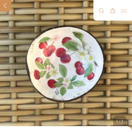
1
/
3