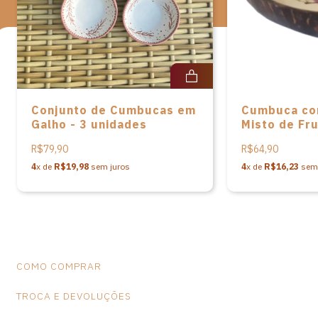
na peça.
Conjunto de Cumbucas em
Cumbuca co
Galho - 3 unidades
Misto de Fru
Tita Araújo
R$79,90
R$64,90
4
x de
R$19,98
sem juros
4
x de
R$16,23
sem 
COMO COMPRAR
TROCA E DEVOLUÇÕES