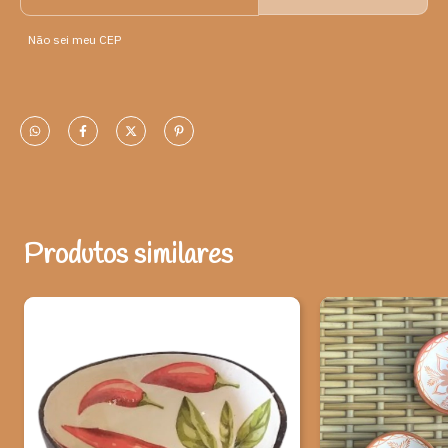
Origem: Gravatá -PE
Não sei meu CEP
Material: casca de coco, imagens de frutas verdes, cola.
As cumbucas são petisqueiras e decorativas.
Pode colocar
comida seca, sorvete e sobremesa, não colocar comida
quente. Lavar normalmente, não usar máquina de lavar prato e
nem microondas!
Artista – Tita Araújo, artesã de Recife que trabalha com arte há
mais de 10 anos. Tita Araújo desenvolveu sua identidade própria
através do trabalho com materiais envelhecidos e decoupage,
uma técnica que ela caracteriza de Arte Provençal: um bordado
Produtos similares
no papel. "Todo artista coloca na arte dele o que ele sente; eu
sou romântica, gosto da natureza, dos pássaros, da beleza e da
harmonia” - afirma Tita, “O artesanato é o meu sustento, minha
satisfação e minha autoestima.. é tudo!”.
Ao adquirir esta peça, você ajuda a valorizar o artesanato e
a cultura brasileira.
*Observação: Produtos artesanais podem apresentar alterações
de dimensões e variações de cores, o que não caracteriza falhas