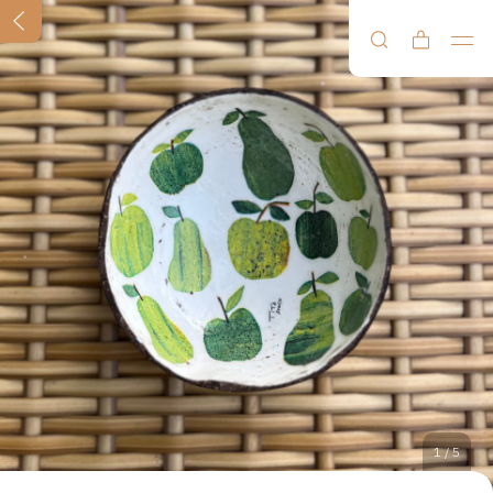
1
/
5