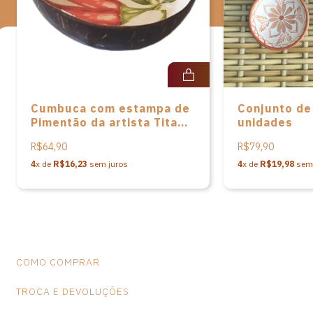
na peça.
Cumbuca com estampa de
Conjunto de
Pimentão da artista Tita
unidades
Araújo
R$64,90
R$79,90
4
x de
R$16,23
sem juros
4
x de
R$19,98
sem 
COMO COMPRAR
TROCA E DEVOLUÇÕES