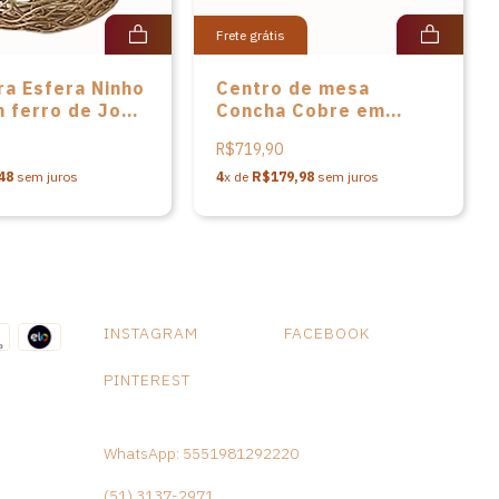
Frete grátis
ra Esfera Ninho
Centro de mesa
 ferro de José
Concha Cobre em
 dos Santos
ferro de José Roberto
R$719,90
dos Santos
48
sem juros
4
x de
R$179,98
sem juros
INSTAGRAM
FACEBOOK
PINTEREST
WhatsApp: 5551981292220
(51) 3137-2971