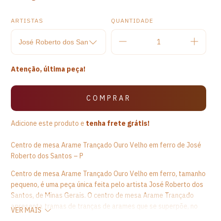
ARTISTAS
QUANTIDADE
Atenção, última peça!
Adicione este produto e
tenha frete grátis!
Centro de mesa Arame Trançado Ouro Velho em ferro de José
Roberto dos Santos – P
Centro de mesa Arame Trançado Ouro Velho em ferro, tamanho
pequeno, é uma peça única feita pelo artista José Roberto dos
Santos, de Minas Gerais. O centro de mesa Arame Trançado
apresenta tramas de tranças de arames que se superpõe, no
VER MAIS
tom ouro envelhecido, se entrelaçando em uma trama infinita e