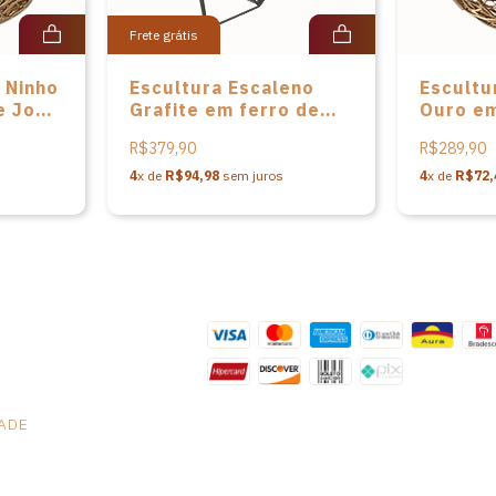
Frete grátis
 Ninho
Escultura Escaleno
Escultu
e José
Grafite em ferro de
Ouro em
tos
José Roberto dos
Roberto
R$379,90
R$289,90
Santos
4
x de
R$94,98
sem juros
4
x de
R$72,
DADE