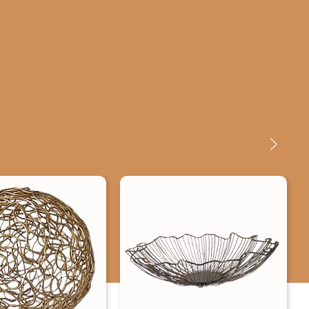
próprio nome indica, as manifestações artísticas em metal
podem ser de caráter utilitário ou decorativo, e há registro
dessa técnica desde os períodos mais antigos da história. O
artista plástico quando cria está produzindo sentimentos e
emoções expondo suas ideias definindo formas variadas em
algum determinado material, utilizando ferramentas variadas
exigidas pela sua capacidade de criar. Cada nova escultura é
como um filho que nasce para o artista que se orgulha da sua
criação, mesmo que aos olhos alheios não pareça com a mesma
intensidade e expressão a qual o artista vê e sente. Todo
material que pode ser moldado pelas mãos do artista vira obra
de arte.
Medidas: A- 10cm L- 40cm P- 40cm Peso: 1615 gramas