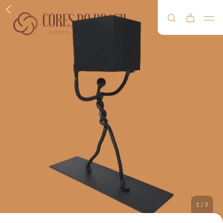
1
/
3