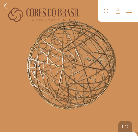
1
/
2