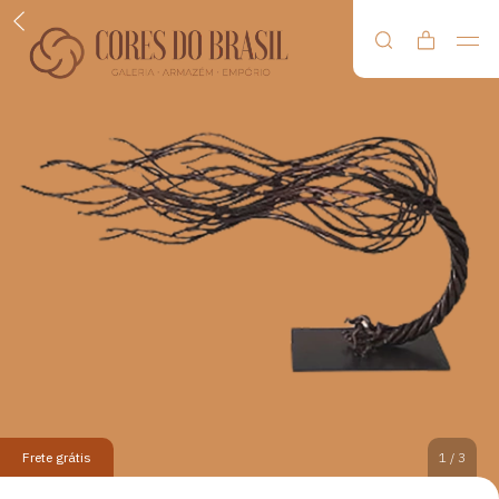
Frete grátis
1
/
3