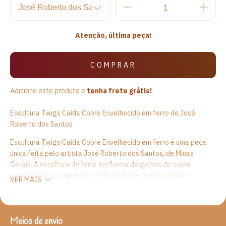
Atenção, última peça!
Adicione este produto e
tenha frete grátis!
Escultura Twigs Caída Cobre Envelhecido em ferro de José
Roberto dos Santos
Escultura Twigs Caída Cobre Envelhecido em ferro é uma peça
única feita pelo artista José Roberto dos Santos, de Minas
Gerais. A escultura de ferro em forma de galhos de cobre
envelhecido, inicialmente entrelaçados e, que se elevam
VER MAIS
separadamente em busca de seu próprio espaço, se superpondo
e entrelaçando na busca por maior liberdade. A escultura de
ferro apresenta um estilo moderno e versátil, dando forma e
movimento para os ambientes, além de garantir um toque
Meios de envio
ENTREGAS PARA O CEP:
ALTERAR CEP