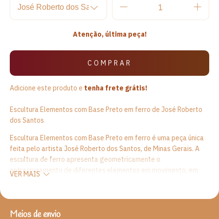
Atenção, última peça!
Adicione este produto e
tenha frete grátis!
Escultura Elementos com Base Preto em ferro de José Roberto
dos Santos
Escultura Elementos com Base Preto em ferro é uma peça única
feita pelo artista José Roberto dos Santos, de Minas Gerais. A
escultura de ferro apresenta geometricamente o
entrecruzamento de diferentes elementos em movimento, em
VER MAIS
uma trama de fios de ferro em preto fosco que se superpõe como
estruturas entrelaçadas que vão se encaixando e desencaixando
em um movimento contínuo. A escultura de ferro apresenta um
estilo moderno e versátil, dando forma e movimento para os
Meios de envio
ENTREGAS PARA O CEP:
ALTERAR CEP