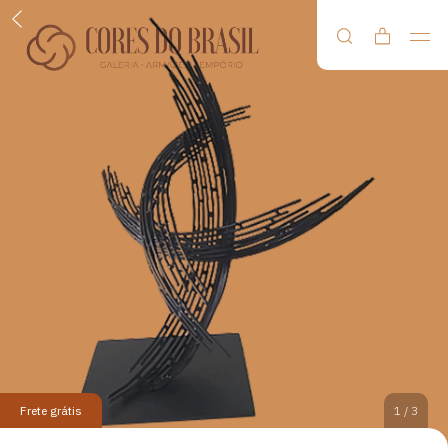
Frete grátis
1
/
3