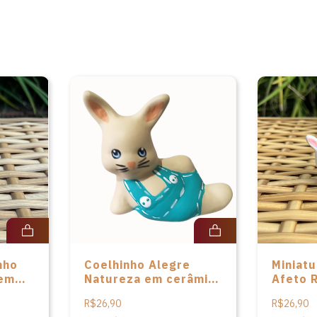
nho
Coelhinho Alegre
Miniatu
 em
Natureza em cerâmica
Afeto 
de Vivi Cerâmicas
cerâmic
R$26,90
R$26,90
Cerâmi