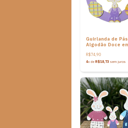
Guirlanda de Pá
Algodão Doce e
de Vivi Madeirin
R$74,90
4
x de
R$18,73
sem juros