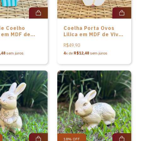
de Coelho
Coelha Porta Ovos
 em MDF de
Lilica em MDF de Vivi
deirinhas
Madeirinhas
R$49,90
,48
sem juros
4
x de
R$12,48
sem juros
18
%
OFF