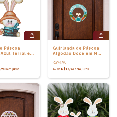
de Páscoa
Guirlanda de Páscoa
 Azul Terral em
Algodão Doce em MDF
 Gatomia
de Vivi Madeirinhas
R$74,90
,98
sem juros
4
x de
R$18,73
sem juros