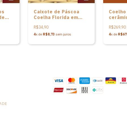
os
Caixote de Páscoa
Coelho
de
Coelha Florida em
cerâmic
MDF de Vivi
Raízes 
R$34,90
R$269,90
Madeirinhas
Formas
4
x de
R$8,73
sem juros
4
x de
R$67
DADE