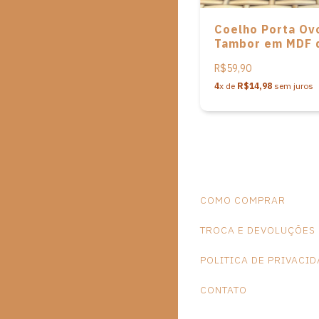
Coelho Porta Ov
Tambor em MDF 
Vivi Madeirinhas
R$59,90
4
x de
R$14,98
sem juros
COMO COMPRAR
TROCA E DEVOLUÇÕES
POLITICA DE PRIVACI
CONTATO