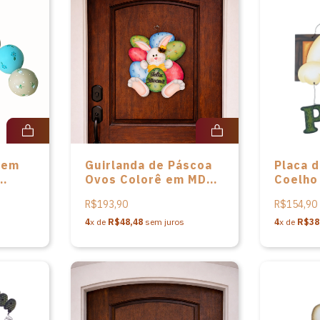
 em
Guirlanda de Páscoa
Placa 
Ovos Colorê em MDF
Coelho
junto
de Gatomia Atelier
de Gat
R$193,90
R$154,90
4
x de
R$48,48
sem juros
4
x de
R$38