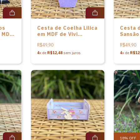
os
Cesta de Coelha Lilica
Cesta 
m MDF
em MDF de Vivi
Sansão
has
Madeirinhas
Vivi Ma
R$49,90
R$49,90
4
x de
R$12,48
sem juros
4
x de
R$12
18
%
OFF