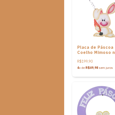
Placa de Páscoa
Coelho Mimoso 
Gramado em MDF
R$199,90
Gatomia Atelier
4
x de
R$49,98
sem juros