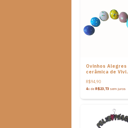
Ovinhos Alegres
cerâmica de Vivi
Cerâmicas – con
R$94,90
com 07 unidades
4
x de
R$23,73
sem juros