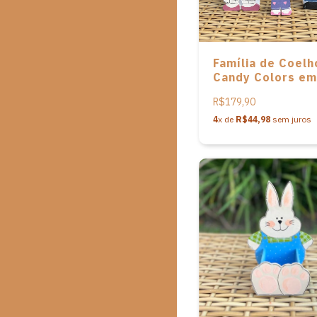
Família de Coelh
Candy Colors e
de Vivi Madeirin
R$179,90
4
x de
R$44,98
sem juros