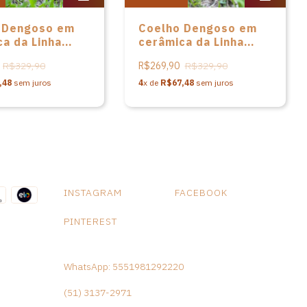
 Dengoso em
Coelho Dengoso em
a da Linha
cerâmica da Linha
de Oficina de
Raízes de Oficina de
R$329,90
R$269,90
R$329,90
Formas
,48
sem juros
4
x de
R$67,48
sem juros
INSTAGRAM
FACEBOOK
PINTEREST
WhatsApp: 5551981292220
(51) 3137-2971