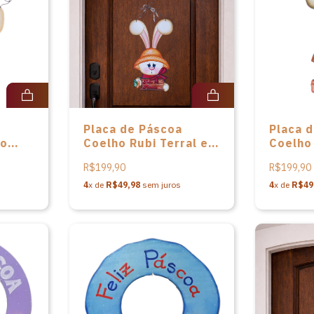
Placa de Páscoa
Placa 
no
Coelho Rubi Terral em
Coelho
 de
MDF de Gatomia
MDF de
R$199,90
R$199,90
Atelier
Atelier
4
x de
R$49,98
sem juros
4
x de
R$49