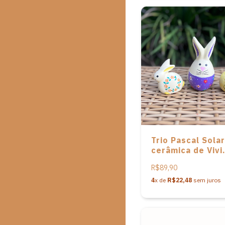
Trio Pascal Sola
cerâmica de Vivi
Cerâmicas
R$89,90
4
x de
R$22,48
sem juros