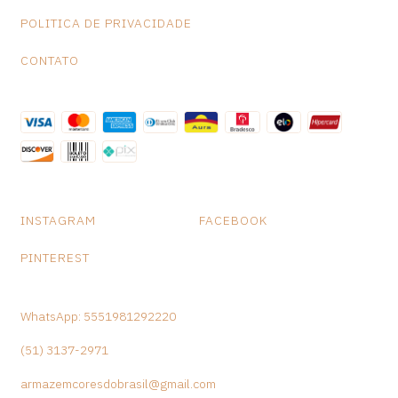
própria, que trazem alegria e bem-estar para quem as adquire.
POLITICA DE PRIVACIDADE
Medidas: A-13 L -20 P-10 Peso: 290 gramas
CONTATO
INSTAGRAM
FACEBOOK
PINTEREST
WhatsApp: 5551981292220
(51) 3137-2971
armazemcoresdobrasil@gmail.com