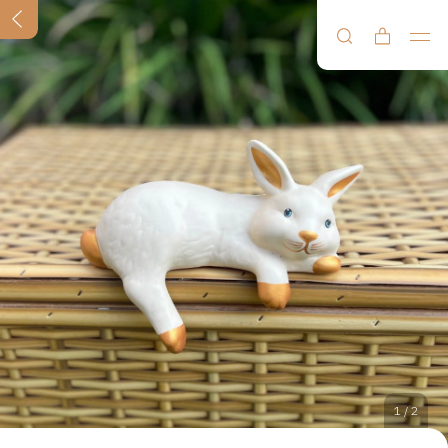
1
/
2