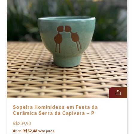
Sopeira Hominídeos em Festa da
Cerâmica Serra da Capivara – P
R$209,90
4
x de
R$52,48
sem juros