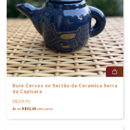
Bule Cervos no Sertão da Ceramica Serra
da Capivara
R$209,90
4
x de
R$52,48
sem juros