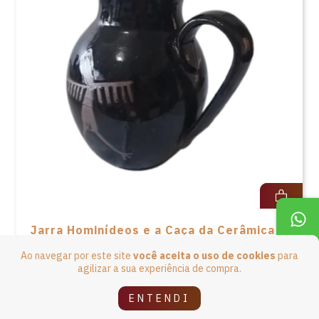
Jarra Hominídeos e a Caça da Cerâmica
Serra da Capivara - 700ml - M
Ao navegar por este site
você aceita o uso de cookies
para
agilizar a sua experiência de compra.
R$189,90
4
x de
R$47,48
sem juros
ENTENDI