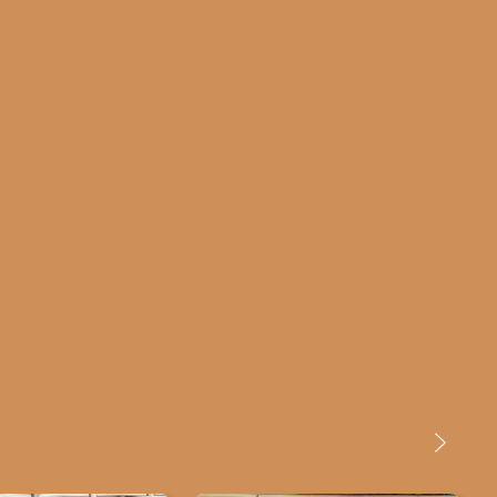
cunho mais tradicional, mas são apaixonadas mesmo é pelas
bonecas, além das peças de animais e moringas
antropoformas, herança da estética de origem africana.A
comunidade fica no Alto Jequitinhonha, próxima ao rio Fanado.
As cooperativas de artesãs do Vale do Jequitinhonha (MG)
realizam trabalhos autorais e artesanais, todos pintados à
mão, com técnicas tradicionais dominadas pelas artesãs. Em
Campo Alegre vivem cerca de 200 pessoas e para a maior
parte das famílias o artesanato constitui hoje principal fonte
de renda.
Medidas: A-4cm L-23cm P-14cm Peso: 655 gramas