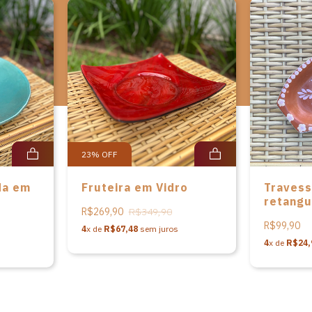
23
%
OFF
da em
Fruteira em Vidro
Travess
retangu
R$269,90
R$349,90
cerâmic
R$99,90
4
x de
R$67,48
sem juros
4
x de
R$24,