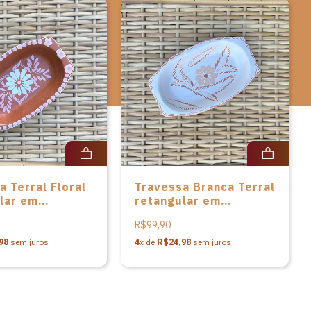
a Terral Floral
Travessa Branca Terral
lar em
retangular em
a - P
cerâmica - P
R$99,90
98
sem juros
4
x de
R$24,98
sem juros