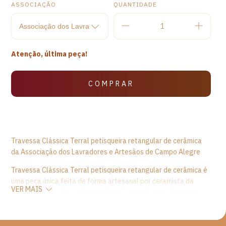
ASSOCIAÇÃO
QUANTIDADE
Atenção, última peça!
Travessa Clássica Terral petisqueira retangular de cerâmica
da Associação dos Lavradores e Artesãos de Campo Alegre
Travessa Clássica Terral petisqueira retangular de cerâmica é
uma peça única feita de forma artesanal por ceramista da
VER MAIS
Associação dos Lavradores e Artesãos de Campo Alegre no
Alto do Jequitinhonha, em Minas Gerais. A travessa, em
formato retangular ovalado, é uma peça utilitária e decorativa,
confeccionada artesanalmente em barro com acabamento em