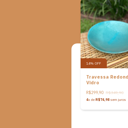
14
%
OFF
Travessa Redon
Vidro
R$299,90
R$349,90
4
x de
R$74,98
sem juros