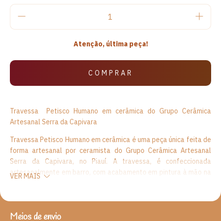
Atenção, última peça!
Travessa Petisco Humano em cerâmica do Grupo Cerâmica
Artesanal Serra da Capivara
Travessa Petisco Humano em cerâmica é uma peça única feita de
forma artesanal por ceramista do Grupo Cerâmica Artesanal
Serra da Capivara, no Piauí. A travessa, é confeccionada
artesanalmente em barro, com acabamento em pintura à mão na
VER MAIS
cor bege , e desenho rupestre de figura humana. Nas figuras
rupestres, os registros do homem primitivo mostram o cotidiano,
os animais, um universo milenar diante dos olhos de quem passa.
O barro é a matéria prima do trabalho e é com ele que os
Meios de envio
ENTREGAS PARA O CEP:
ALTERAR CEP