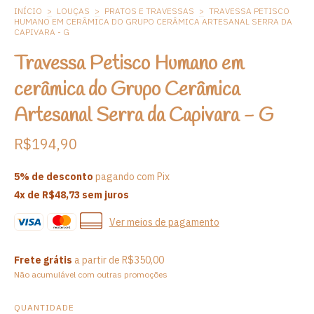
INÍCIO
>
LOUÇAS
>
PRATOS E TRAVESSAS
>
TRAVESSA PETISCO
HUMANO EM CERÂMICA DO GRUPO CERÂMICA ARTESANAL SERRA DA
CAPIVARA - G
Travessa Petisco Humano em
cerâmica do Grupo Cerâmica
Artesanal Serra da Capivara - G
R$194,90
5% de desconto
pagando com Pix
4
x de
R$48,73
sem juros
Ver meios de pagamento
Frete grátis
a partir de
R$350,00
Não acumulável com outras promoções
QUANTIDADE