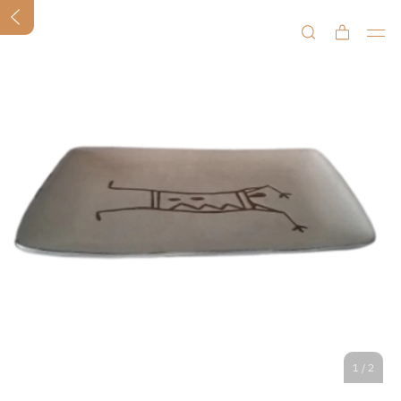
1
/
2