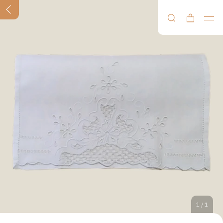
1
/
1