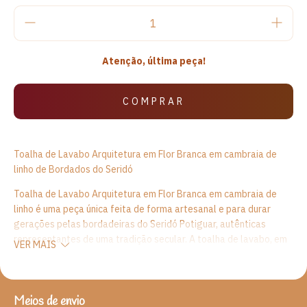
Atenção, última peça!
Toalha de Lavabo Arquitetura em Flor Branca em cambraia de
linho de Bordados do Seridó
Toalha de Lavabo Arquitetura em Flor Branca em cambraia de
linho é uma peça única feita de forma artesanal e para durar
gerações pelas bordadeiras do Seridó Potiguar, autênticas
representantes de uma tradição secular. A toalha de lavabo, em
VER MAIS
formato retangular, de cambraia branca, apresenta delicado
trabalho de bordado, conhecido como "bordado de Caicó" ou
"bordado do Seridó". O bordado apresenta uma flor ao centro,
rodeada por trabalhos em favo e arcos, e uma segunda camada
Meios de envio
ENTREGAS PARA O CEP:
ALTERAR CEP