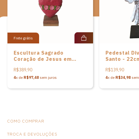
eu vivo inteiramente da arte, sou muito feliz e amo o que faço.”
Em Tracunhaém, Pernambuco, o barro se transforma em arte e
evoca o saber ancestral.
Medidas: A-49cm L-18cm P-4cm Peso: 550 gramas
Frete grátis
Escultura Sagrado
Pedestal Div
Coração de Jesus em
Santo - 22c
madeira do Mestre Dido
R$389,90
R$139,90
Pereira
4
x de
R$97,48
sem juros
4
x de
R$34,98
sem 
COMO COMPRAR
TROCA E DEVOLUÇÕES