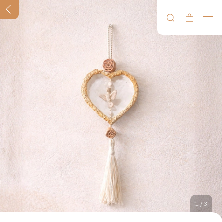
1
/
3